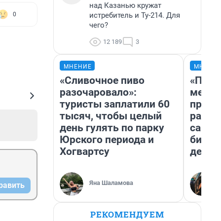
над Казанью кружат
истребитель и Ту-214. Для
0
чего?
12 189
3
МНЕНИЕ
МНЕНИ
«Сливочное пиво
«Поку
разочаровало»:
мешке
туристы заплатили 60
предп
тысяч, чтобы целый
расска
день гулять по парку
самом
Юрского периода и
бизне
Хогвартсу
дешев
Яна Шаламова
равить
РЕКОМЕНДУЕМ