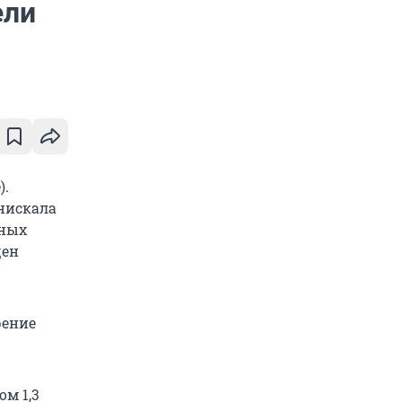
ели
).
снискала
вных
щен
рение
ом 1,3