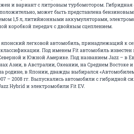
зможен и вариант с литровым турбомотором. Гибридная
дположительно, может быть представлена бензиновым
емом 1,5 л, литийионными аккумуляторами, электром
ой коробкой передач с двойным сцеплением.
 – японский легковой автомобиль, принадлежащий к се
 классификации. Под именем Fit автомобиль известен 
Северной и Южной Америке. Под названием Jazz – в Ев
ах Азии, в Австралии, Океании, на Среднем Востоке и
 на родине, в Японии, дважды выбирался «Автомобилем
 2007 – 2008 гг. Выпускались автомобили с гибридной с
Jazz Hybrid и электромобили Fit EV.