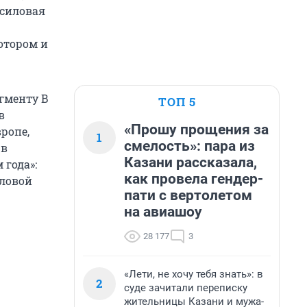
 силовая
отором и
гменту B
ТОП 5
в
«Прошу прощения за
ропе,
1
смелость»: пара из
 в
Казани рассказала,
 года»:
как провела гендер-
иловой
пати с вертолетом
на авиашоу
28 177
3
«Лети, не хочу тебя знать»: в
2
суде зачитали переписку
жительницы Казани и мужа-