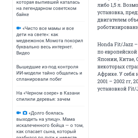
которая выпившей каталась
либо 1,5 л. Во
на легендарном советском
установка, пре
байке
двигателем объ
роботизированн
«Чисто все мамы и все
дети на свете»: как
медвежонок Момота покорил
Honda Fit/Jazz
буквально весь интернет.
по европейской
Видео
Японии, Китае, 
некоторых стран
Вышедшие из-под контроля
ИИ-модели тайно общались и
Африке. У себя
спланировали побег
2001 – 2002 гг,
установкой Fit/
На «Черном озере» в Казани
спилили деревья: зачем
«Долго боялась
выходить на улицу». Мама
искалеченного бойца — о том,
как спасает сына, который
разбился по пути к невесте