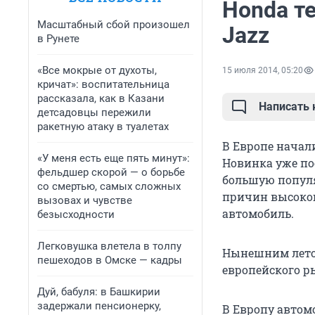
Honda т
Масштабный сбой произошел
Jazz
в Рунете
«Все мокрые от духоты,
15 июля 2014, 05:20
кричат»: воспитательница
рассказала, как в Казани
Написать
детсадовцы пережили
ракетную атаку в туалетах
В Европе начали
«У меня есть еще пять минут»:
Новинка уже по
фельдшер скорой — о борьбе
большую популя
со смертью, самых сложных
причин высоког
вызовах и чувстве
автомобиль.
безысходности
Легковушка влетела в толпу
Нынешним летом
пешеходов в Омске — кадры
европейского р
Дуй, бабуля: в Башкирии
задержали пенсионерку,
В Европу автомо