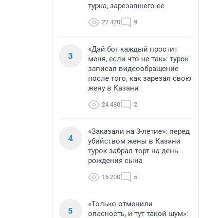
турка, зарезавшего ее
27 470
9
«Дай бог каждый простит
3
меня, если что не так»: турок
записал видеообращение
после того, как зарезал свою
жену в Казани
24 480
2
«Заказали на 3-летие»: перед
4
убийством жены в Казани
турок забрал торт на день
рождения сына
15 200
5
«Только отменили
5
опасность, и тут такой шум»: