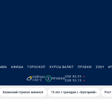
АММА
АФИША
ГОРОСКОП
КУРСЫ ВАЛЮТ
ПРОБКИ
ZODY
И
USD 80,93
СЕЙЧАС
3
ПРОБКИ
+26°C
EUR 93,19
Казанский стрелок женился
15 лет с трагедии с «Булгарией»
Рост 