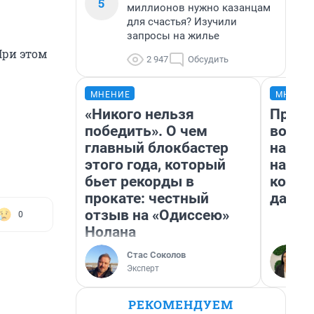
5
миллионов нужно казанцам
для счастья? Изучили
запросы на жилье
При этом
2 947
Обсудить
МНЕНИЕ
МНЕНИ
«Никого нельзя
Прода
победить». О чем
возьм
главный блокбастер
нам г
этого года, который
налог
бьет рекорды в
косне
прокате: честный
даже 
отзыв на «Одиссею»
0
Нолана
Стас Соколов
Эксперт
РЕКОМЕНДУЕМ