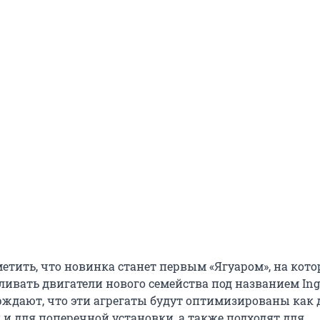
метить, что новинка станет первым «Ягуаром», на кот
ливать двигатели нового семейства под названием Ing
ждают, что эти агрегаты будут оптимизированы как 
 и для поперечной установки, а также подходят для