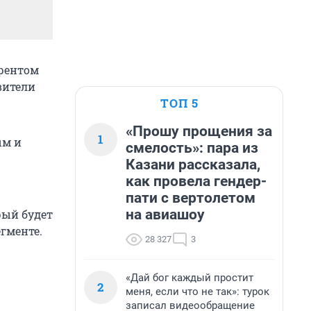
урентом
вители
ТОП 5
«Прошу прощения за
1
ым и
смелость»: пара из
Казани рассказала,
как провела гендер-
пати с вертолетом
на авиашоу
рый будет
гменте.
28 327
3
«Дай бог каждый простит
2
меня, если что не так»: турок
записал видеообращение