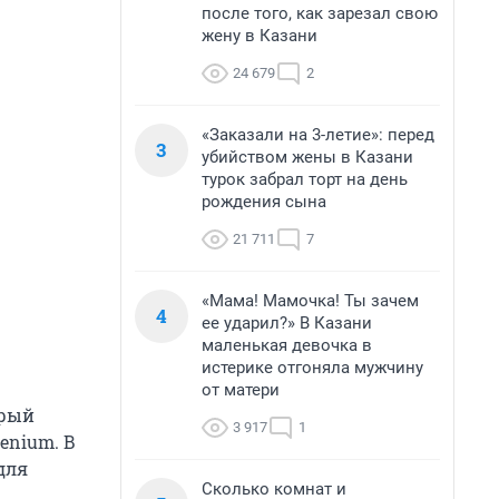
после того, как зарезал свою
жену в Казани
24 679
2
«Заказали на 3-летие»: перед
3
убийством жены в Казани
турок забрал торт на день
рождения сына
21 711
7
«Мама! Мамочка! Ты зачем
4
ее ударил?» В Казани
маленькая девочка в
истерике отгоняла мужчину
от матери
орый
3 917
1
enium. В
для
Сколько комнат и