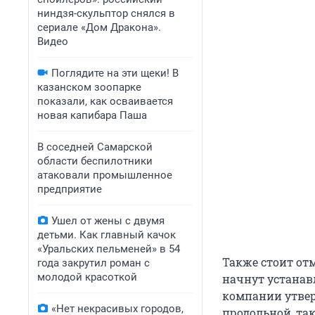
ниндзя-скульптор снялся в
сериале «Дом Дракона».
Видео
Поглядите на эти щеки! В
казанском зоопарке
показали, как осваивается
новая капибара Паша
В соседней Самарской
области беспилотники
атаковали промышленное
предприятие
Ушел от жены с двумя
детьми. Как главный качок
«Уральских пельменей» в 54
Также стоит от
года закрутил роман с
молодой красоткой
начнут устанав
компании утвер
«Нет некрасивых городов,
продольной, так