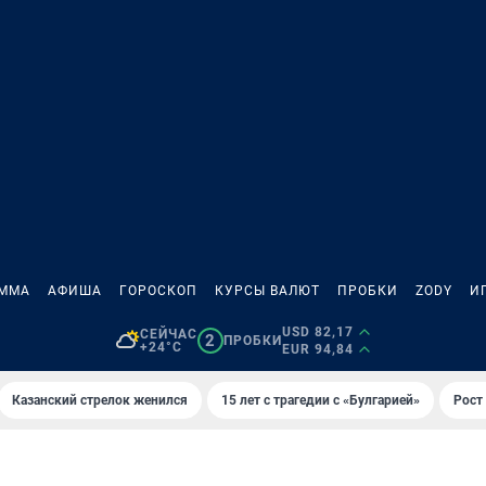
АММА
АФИША
ГОРОСКОП
КУРСЫ ВАЛЮТ
ПРОБКИ
ZODY
И
USD 82,17
СЕЙЧАС
2
ПРОБКИ
+24°C
EUR 94,84
Казанский стрелок женился
15 лет с трагедии с «Булгарией»
Рост 