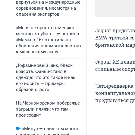
вернуться на международные
соревнования, несмотря на
опасения экспертов
«Меня не просто отменяют,
Jaguar предста
меня хотят убить»: участница
BMW третьей се
«Мамы в 16» ответила на
британской мар
обвинения в домогательствах
к маленькому сыну
Jaguar XE план
Дофаминовый шик, блеск,
стильным спорт
красота. Фанки-стайл в
одежде: что это такое и как
его носить — примеры
Четырехдверка
образов с фото
концептуальном
предлагаться д
На Черноморском побережье
закрыли пляжи: что там
происходит
«Минус — слишком много
спойлеров»: российский