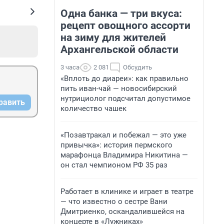
Одна банка — три вкуса:
рецепт овощного ассорти
на зиму для жителей
Архангельской области
3 часа
2 081
Обсудить
«Вплоть до диареи»: как правильно
пить иван-чай — новосибирский
нутрициолог подсчитал допустимое
равить
количество чашек
«Позавтракал и побежал — это уже
привычка»: история пермского
марафонца Владимира Никитина —
он стал чемпионом РФ 35 раз
Работает в клинике и играет в театре
— что известно о сестре Вани
Дмитриенко, оскандалившейся на
концерте в «Лужниках»