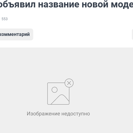
 объявил название новой мод
553
 комментарий