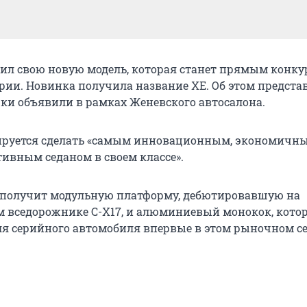
вил свою новую модель, которая станет прямым конк
рии. Новинка получила название XE. Об этом предста
ки объявили в рамках Женевского автосалона.
ируется сделать «самым инновационным, экономичн
ивным седаном в своем классе».
 получит модульную платформу, дебютировавшую на
 вседорожнике C-X17, и алюминиевый монокок, кото
ля серийного автомобиля впервые в этом рыночном се