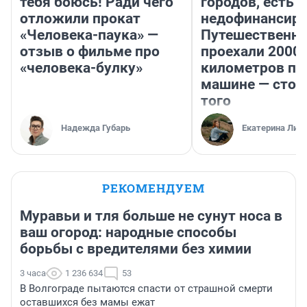
тебя боюсь! Ради чего
городов, есть
отложили прокат
недофинансиро
«Человека-паука» —
Путешественн
отзыв о фильме про
проехали 2000
«человека-булку»
километров по 
машине — стои
того
Надежда Губарь
Екатерина Лит
РЕКОМЕНДУЕМ
Муравьи и тля больше не сунут носа в
ваш огород: народные способы
борьбы с вредителями без химии
3 часа
1 236 634
53
В Волгограде пытаются спасти от страшной смерти
оставшихся без мамы ежат