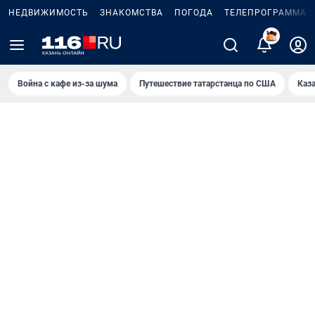
НЕДВИЖИМОСТЬ
ЗНАКОМСТВА
ПОГОДА
ТЕЛЕПРОГРАММА
2
Война с кафе из-за шума
Путешествие татарстанца по США
Каз