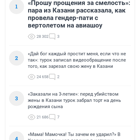
«Прошу прощения за смелость»:
1
пара из Казани рассказала, как
провела гендер-пати с
вертолетом на авиашоу
28 302
3
«Дай бог каждый простит меня, если что не
2
так»: турок записал видеообращение после
того, как зарезал свою жену в Казани
24 658
2
«Заказали на 3-летие»: перед убийством
3
жены в Казани турок забрал торт на день
рождения сына
21 686
7
«Мама! Мамочка! Ты зачем ее ударил?» В
4