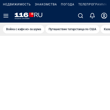
НЕДВИЖИМОСТЬ
ЗНАКОМСТВА
ПОГОДА
ТЕЛЕПРОГРАММА
Война с кафе из-за шума
Путешествие татарстанца по США
Каз