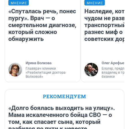
МНЕНИЕ
МНЕНИЕ
«Спуталась речь, понес
Наследие, кото
пургу». Врач — о
чудом не разва
смертельном диагнозе,
транспортный 
который сложно
разнес миф о 
обнаружить
советских доро
Ирина Волкова
Олег Арефьев
Главврач клиники
Блогер, предпри
«Реабилитация доктора
владелец в тра
Волковой»
бизнесе
РЕКОМЕНДУЕМ
«Долго боялась выходить на улицу».
Мама искалеченного бойца СВО — о
том, как спасает сына, который
разбился по пути к невесте