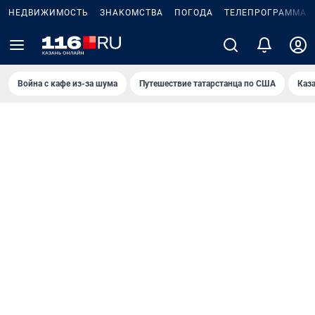
НЕДВИЖИМОСТЬ
ЗНАКОМСТВА
ПОГОДА
ТЕЛЕПРОГРАММА
Война с кафе из-за шума
Путешествие татарстанца по США
Каз