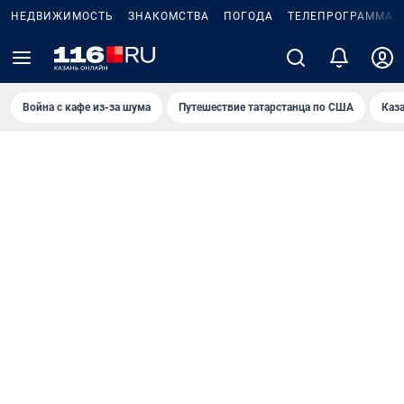
НЕДВИЖИМОСТЬ
ЗНАКОМСТВА
ПОГОДА
ТЕЛЕПРОГРАММА
Война с кафе из-за шума
Путешествие татарстанца по США
Каз