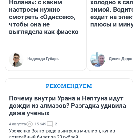
Нолана»: с каким
холодно в сало
настроем нужно
зимой. Водител
смотреть «Одиссею»,
ездит на элект
чтобы она не
плюсы и мину
выглядела как фиаско
Надежда Губарь
Денис Дедюхи
РЕКОМЕНДУЕМ
Почему внутри Урана и Нептуна идут
дожди из алмазов? Разгадка удивила
даже ученых
4 августа
15 649
2
Уроженка Волгограда выиграла миллион, купив
лотерейный билет за 20 рублей