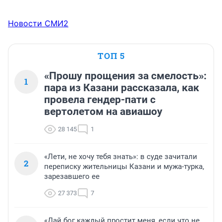
Новости СМИ2
ТОП 5
«Прошу прощения за смелость»:
1
пара из Казани рассказала, как
провела гендер-пати с
вертолетом на авиашоу
28 145
1
«Лети, не хочу тебя знать»: в суде зачитали
2
переписку жительницы Казани и мужа-турка,
зарезавшего ее
27 373
7
«Дай бог каждый простит меня, если что не