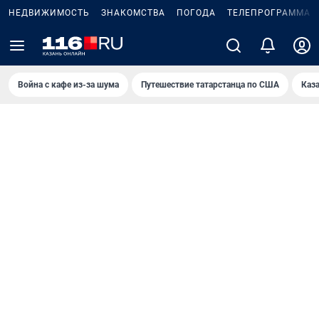
НЕДВИЖИМОСТЬ
ЗНАКОМСТВА
ПОГОДА
ТЕЛЕПРОГРАММА
Война с кафе из-за шума
Путешествие татарстанца по США
Каз