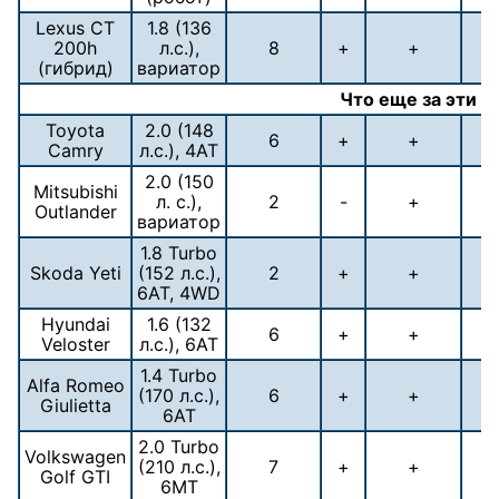
Lexus CT
1.8 (136
200h
л.с.),
8
+
+
(гибрид)
вариатор
Что еще за эти д
Toyota
2.0 (148
6
+
+
Camry
л.с.), 4АТ
2.0 (150
Mitsubishi
л. с.),
2
-
+
Outlander
вариатор
1.8 Turbo
Skoda Yeti
(152 л.с.),
2
+
+
6АТ, 4WD
Hyundai
1.6 (132
6
+
+
Veloster
л.с.), 6АТ
1.4 Turbo
Alfa Romeo
(170 л.с.),
6
+
+
Giulietta
6АТ
2.0 Turbo
Volkswagen
(210 л.с.),
7
+
+
Golf GTI
6МТ