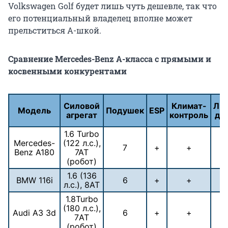
Volkswagen Golf будет лишь чуть дешевле, так что
его потенциальный владелец вполне может
прельститься А-шкой.
Сравнение Mercedes-Benz A-класса с прямыми и
косвенными конкурентами
Силовой
Климат-
Ли
Модель
Подушек
ESP
агрегат
контроль
ди
1.6 Turbo
Mercedes-
(122 л.с.),
7
+
+
Benz A180
7AT
(робот)
1.6 (136
BMW 116i
6
+
+
л.с.), 8АТ
1.8Turbo
(180 л.с.),
Audi A3 3d
6
+
+
7АТ
(робот)