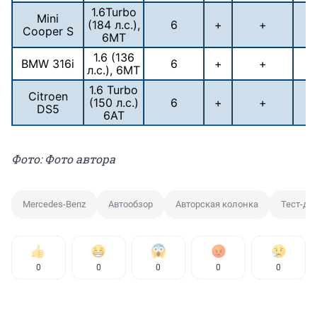
1.6Turbo
Mini
(184 л.с.),
6
+
+
Cooper S
6МТ
1.6 (136
BMW 316i
6
+
+
л.с.), 6МТ
1.6 Turbo
Citroen
(150 л.с.)
6
+
+
DS5
6АТ
Фото: Фото автора
Mercedes-Benz
Автообзор
Авторская колонка
Тест-др
0
0
0
0
0