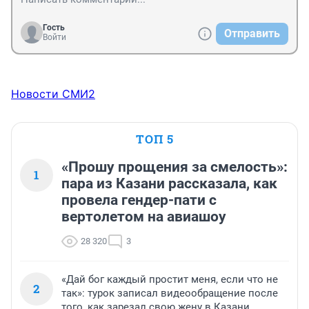
Гость
Отправить
Войти
Новости СМИ2
ТОП 5
«Прошу прощения за смелость»:
1
пара из Казани рассказала, как
провела гендер-пати с
вертолетом на авиашоу
28 320
3
«Дай бог каждый простит меня, если что не
2
так»: турок записал видеообращение после
того, как зарезал свою жену в Казани