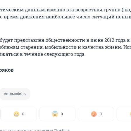
стическим данным, именно эта возрастная группа (лю
т во время движения наибольшее число ситуаций повы
будет представлен общественности в июне 2012 года в
облемам старения, мобильности и качества жизни. И
лжаться в течение следующего года.
ряков
Автомобиль
0
0
0
ыделите фрагмент и нажмите Ctrl+Enter