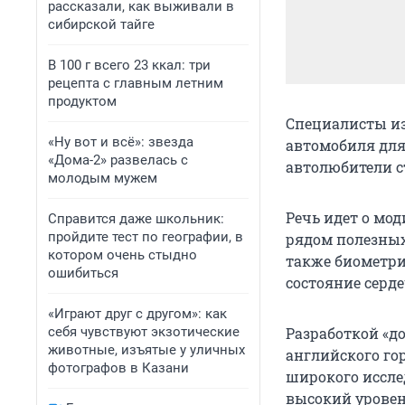
рассказали, как выживали в
сибирской тайге
В 100 г всего 23 ккал: три
рецепта с главным летним
продуктом
Специалисты из
«Ну вот и всё»: звезда
автомобиля для
«Дома-2» развелась с
автолюбители ст
молодым мужем
Речь идет о мо
Справится даже школьник:
пройдите тест по географии, в
рядом полезных 
котором очень стыдно
также биометри
ошибиться
состояние серд
«Играют друг с другом»: как
себя чувствуют экзотические
Разработкой «д
животные, изъятые у уличных
английского го
фотографов в Казани
широкого исслед
высокий уровень