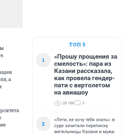
ТОП 5
ом
е.
«Прошу прощения за
1
смелость»: пара из
Казани рассказала,
нащен
как провела гендер-
ля, а
пати с вертолетом
и
на авиашоу
28 188
3
ерситета
е
«Лети, не хочу тебя знать»: в
2
лее
суде зачитали переписку
жительницы Казани и мужа-