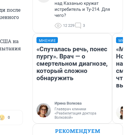
над Казанью кружат
истребитель и Ту-214. Для
ди после
чего?
шенного
12 229
3
 США на
МНЕНИЕ
МНЕНИ
спытания
«Спуталась речь, понес
«Мы в
пургу». Врач — о
Нолан
смертельном диагнозе,
настр
который сложно
смотр
обнаружить
чтобы
выгля
Ирина Волкова
Главврач клиники
«Реабилитация доктора
Волковой»
0
РЕКОМЕНДУЕМ