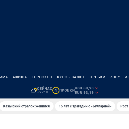
АММА
АФИША
ГОРОСКОП
КУРСЫ ВАЛЮТ
ПРОБКИ
ZODY
И
USD 80,93
СЕЙЧАС
4
ПРОБКИ
+27°C
EUR 93,19
Казанский стрелок женился
15 лет с трагедии с «Булгарией»
Рост 