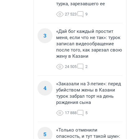
турка, зарезавшего ее
27 523
9
«Дай бог каждый простит
3
меня, если что не так»: турок
записал видеообращение
после того, как зарезал свою
жену в Казани
24 505
2
«Заказали на 3-летие»: перед
4
убийством жены в Казани
турок забрал торт на день
рождения сына
17 888
5
«Только отменили
5
опасность, и тут такой шум»: