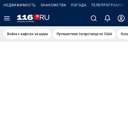
НЕДВИЖИМОСТЬ
ЗНАКОМСТВА
ПОГОДА
ТЕЛЕПРОГРАММА
Война с кафе из-за шума
Путешествие татарстанца по США
Каз