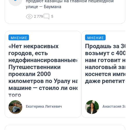
продают казанцы на главной пешеходной
улице — Баумана
2 779
5
МНЕНИЕ
МНЕНИЕ
«Нет некрасивых
Продашь за 300
городов, есть
возьмут с 4000
недофинансированные».
нам готовит н
Путешественники
налоговый зако
проехали 2000
коснется импор
километров по Уралу на
даже репетито
машине — стоило ли оно
того
Екатерина Литкевич
Анастасия Зав