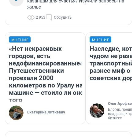
казанцам для счастья? Изучили запросы на
жилье
2 953
Обсудить
МНЕНИЕ
МНЕНИЕ
«Нет некрасивых
Наследие, кото
городов, есть
чудом не разва
недофинансированные».
транспортный 
Путешественники
разнес миф о 
проехали 2000
советских доро
километров по Уралу на
машине — стоило ли оно
того
Олег Арефьев
Блогер, предпри
Екатерина Литкевич
владелец в тра
бизнесе