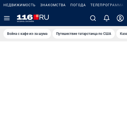
НЕДВИЖИМОСТЬ
ЗНАКОМСТВА
ПОГОДА
ТЕЛЕПРОГРАММА
Война с кафе из-за шума
Путешествие татарстанца по США
Каз