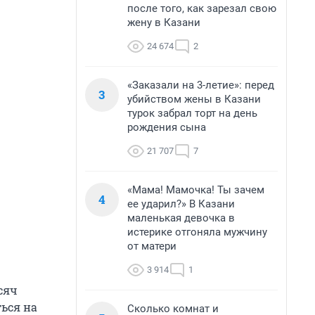
после того, как зарезал свою
жену в Казани
24 674
2
«Заказали на 3-летие»: перед
3
убийством жены в Казани
турок забрал торт на день
рождения сына
21 707
7
«Мама! Мамочка! Ты зачем
4
ее ударил?» В Казани
маленькая девочка в
истерике отгоняла мужчину
от матери
3 914
1
сяч
ься на
Сколько комнат и