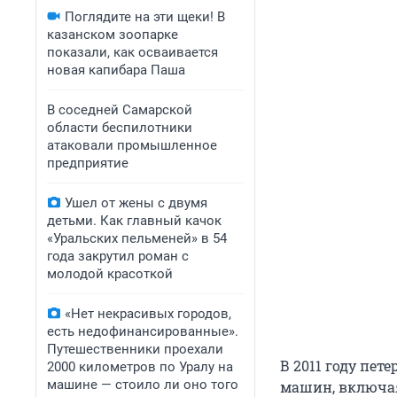
Поглядите на эти щеки! В
казанском зоопарке
показали, как осваивается
новая капибара Паша
В соседней Самарской
области беспилотники
атаковали промышленное
предприятие
Ушел от жены с двумя
детьми. Как главный качок
«Уральских пельменей» в 54
года закрутил роман с
молодой красоткой
«Нет некрасивых городов,
есть недофинансированные».
Путешественники проехали
В 2011 году пет
2000 километров по Уралу на
машине — стоило ли оно того
машин, включая