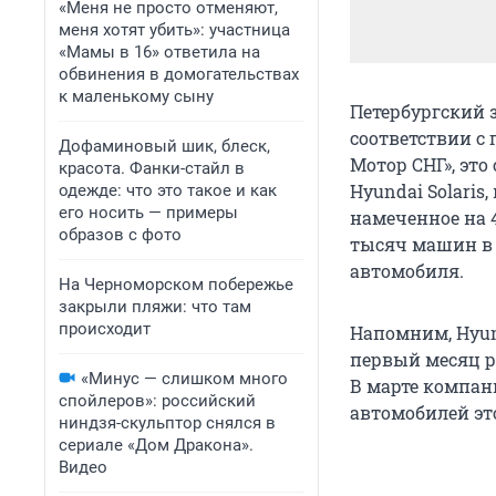
«Меня не просто отменяют,
меня хотят убить»: участница
«Мамы в 16» ответила на
обвинения в домогательствах
к маленькому сыну
Петербургский 
соответствии с
Дофаминовый шик, блеск,
Мотор СНГ», эт
красота. Фанки-стайл в
Hyundai Solaris
одежде: что это такое и как
его носить — примеры
намеченное на 
образов с фото
тысяч машин в 
автомобиля.
На Черноморском побережье
закрыли пляжи: что там
происходит
Напомним, Hyund
первый месяц р
«Минус — слишком много
В марте компан
спойлеров»: российский
автомобилей эт
ниндзя-скульптор снялся в
сериале «Дом Дракона».
Видео