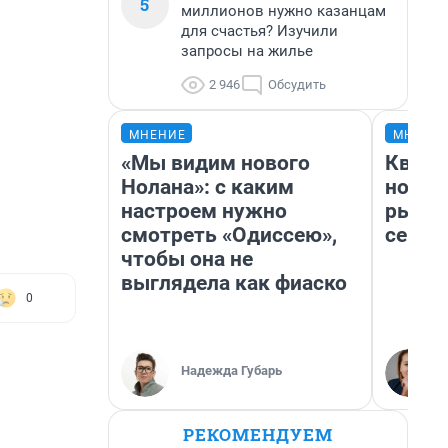
5
миллионов нужно казанцам
для счастья? Изучили
запросы на жилье
2 946
Обсудить
МНЕНИЕ
МНЕНИ
«Мы видим нового
Кварт
Нолана»: с каким
но де
настроем нужно
рынок
смотреть «Одиссею»,
сейча
чтобы она не
выглядела как фиаско
0
Надежда Губарь
РЕКОМЕНДУЕМ