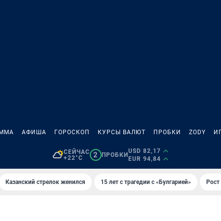
АММА
АФИША
ГОРОСКОП
КУРСЫ ВАЛЮТ
ПРОБКИ
ZODY
И
USD 82,17
СЕЙЧАС
2
ПРОБКИ
+22°C
EUR 94,84
Казанский стрелок женился
15 лет с трагедии с «Булгарией»
Рост 