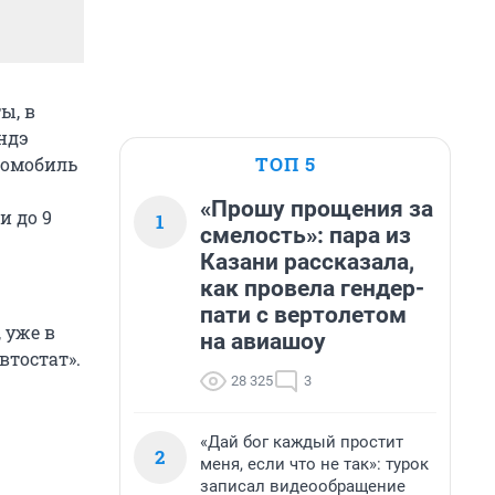
ы, в
ндэ
ТОП 5
томобиль
«Прошу прощения за
и до 9
1
смелость»: пара из
Казани рассказала,
как провела гендер-
пати с вертолетом
 уже в
на авиашоу
втостат».
28 325
3
«Дай бог каждый простит
2
меня, если что не так»: турок
записал видеообращение