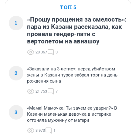
ТОП 5
«Прошу прощения за смелость»:
1
пара из Казани рассказала, как
провела гендер-пати с
вертолетом на авиашоу
28 367
3
«Заказали на 3-летие»: перед убийством
2
жены в Казани турок забрал торт на день
рождения сына
21 753
7
«Мама! Мамочка! Ты зачем ее ударил?» В
3
Казани маленькая девочка в истерике
отгоняла мужчину от матери
3 973
1