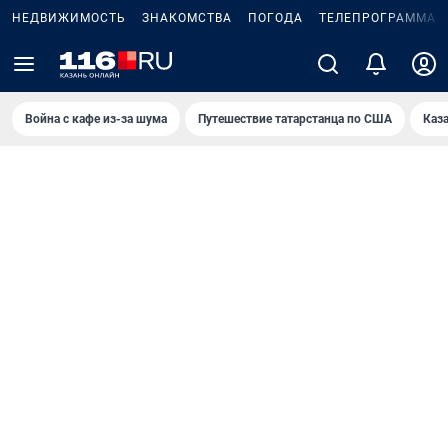
НЕДВИЖИМОСТЬ
ЗНАКОМСТВА
ПОГОДА
ТЕЛЕПРОГРАММА
Война с кафе из-за шума
Путешествие татарстанца по США
Каз