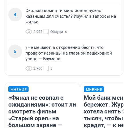
Сколько комнат и миллионов нужно
4
казанцам для счастья? Изучили запросы на
жилье
2 965
Обсудить
«Не мешают, а откровенно бесят»: что
5
продают казанцы на главной пешеходной
улице — Баумана
2 760
5
МНЕНИЕ
МНЕНИЕ
«Финал не совпал с
Мой банк меня
ожиданиями»: стоит ли
бережет. Журн
смотреть фильм
хотела снять 2
«Старый орел» на
тысяч, чтобы п
большом экране —
кредит, — к не