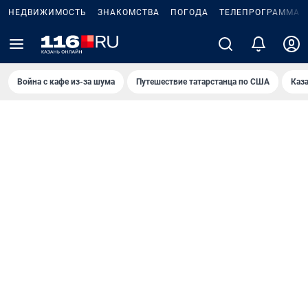
НЕДВИЖИМОСТЬ
ЗНАКОМСТВА
ПОГОДА
ТЕЛЕПРОГРАММА
Война с кафе из-за шума
Путешествие татарстанца по США
Каз