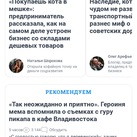
«Покупаешь кота в
Наследие, кото
мешке»:
чудом не разва
предприниматель
транспортный 
рассказала, как на
разнес миф о 
самом деле устроен
советских доро
бизнес со складами
дешевых товаров
Олег Арефьев
Наталья Шорохова
Блогер, предпри
Открыла кофейную точку на
владелец в тра
деньги соцразвития
бизнесе
РЕКОМЕНДУЕМ
«Так неожиданно и приятно». Героиня
мема вспомнила о съемках с гуру
пикапа в кафе Владивостока
5 часов
3 144
Обсудить
«С гордостью говорю, что я деревенский»: зачем