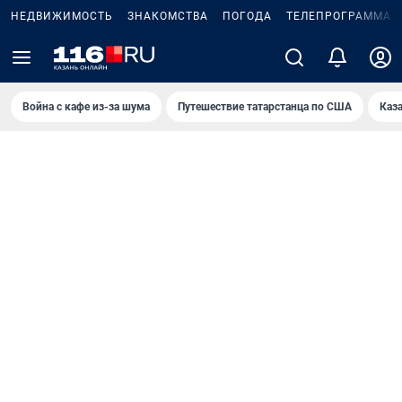
НЕДВИЖИМОСТЬ
ЗНАКОМСТВА
ПОГОДА
ТЕЛЕПРОГРАММА
Война с кафе из-за шума
Путешествие татарстанца по США
Каз