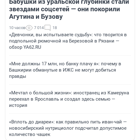
Бабушки из уральской глубинки стали
звездами соцсетей — они покорили
Агутина и Бузову
10 часов
7 014
18
«Девчонки, вы испытываете судьбу»: что творится в
подпольной рюмочной на Березовой в Рязани —
обзор YA62.RU
«Мне должны 17 млн, но банку плачу я»: почему в
Башкирии обманутые в ИЖС не могут добиться
правды
«Мечтал о большой жизни»: иностранец из Камеруна
переехал в Ярославль и создал здесь семью —
история
«Вплоть до диареи»: как правильно пить иван-чай —
новосибирский нутрициолог подсчитал допустимое
количество чашек