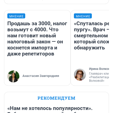
МНЕНИЕ
МНЕНИЕ
Продашь за 3000, налог
«Спуталась реч
возьмут с 4000. Что
пургу». Врач — 
нам готовит новый
смертельном д
налоговый закон — он
который слож
коснется импорта и
обнаружить
даже репетиторов
Ирина Волкова
Главврач клини
Анастасия Завгородняя
«Реабилитация 
Волковой»
РЕКОМЕНДУЕМ
«Нам не хотелось популярности».