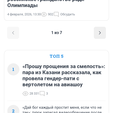
Олимпиады
4 февраля, 2026, 13:30
902
Обсудить
1 из 7
ТОП 5
«Прошу прощения за смелость»:
1
пара из Казани рассказала, как
провела гендер-пати с
вертолетом на авиашоу
28 331
3
«Дай бог каждый простит меня, если что не
2
так»: турок записал видеообращение после