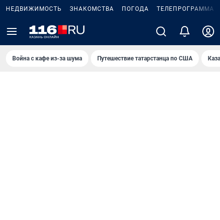
НЕДВИЖИМОСТЬ
ЗНАКОМСТВА
ПОГОДА
ТЕЛЕПРОГРАММА
Война с кафе из-за шума
Путешествие татарстанца по США
Каз