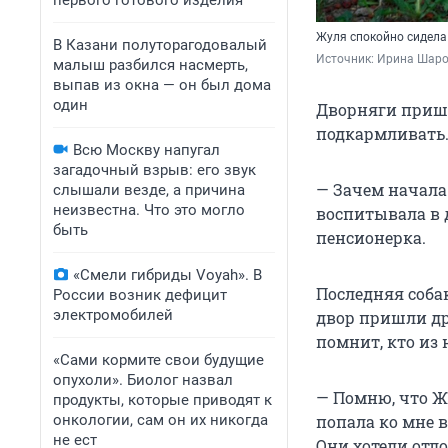
первого готового изделия
Жуля спокойно сидела
В Казани полуторагодовалый
Источник: 
Ирина Шаров
малыш разбился насмерть,
выпав из окна — он был дома
один
Дворняги пришл
подкармливать.
Всю Москву напугал
загадочный взрыв: его звук
— Зачем начала
слышали везде, а причина
неизвестна. Что это могло
воспитывала в 
быть
пенсионерка.
«Смели гибриды Voyah». В
Последняя собак
России возник дефицит
электромобилей
двор пришли др
помнит, кто из
«Сами кормите свои будущие
опухоли». Биолог назвал
— Помню, что Ж
продукты, которые приводят к
онкологии, сам он их никогда
попала ко мне в
не ест
Они хотели отло