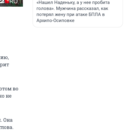
«Нашел Наденьку, а у нее пробита
голова». Мужчина рассказал, как
потерял жену при атаке БПЛА в
Архипо-Осиповке
нию,
орит
Потом во
но не
. Она
тлова.