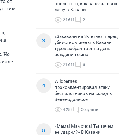
та от
после того, как зарезал свою
ут: «им
жену в Казани
24 611
2
и,
«Заказали на 3-летие»: перед
и в
3
убийством жены в Казани
турок забрал торт на день
. Но
рождения сына
риале
21 641
6
Wildberries
4
прокомментировал атаку
беспилотников на склад в
Зеленодольске
4 255
Обсудить
«Мама! Мамочка! Ты зачем
5
ее ударил?» В Казани