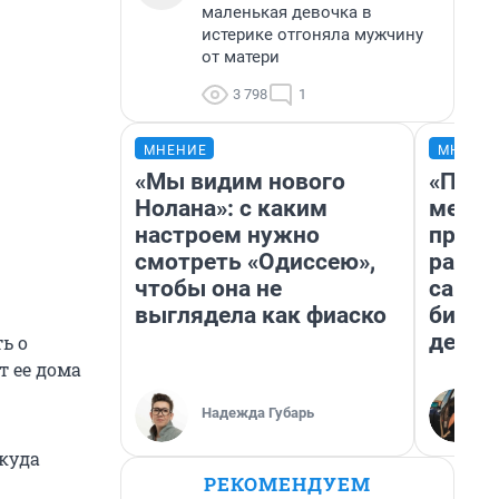
маленькая девочка в
истерике отгоняла мужчину
от матери
3 798
1
МНЕНИЕ
МНЕНИ
«Мы видим нового
«Поку
Нолана»: с каким
мешке
настроем нужно
предп
смотреть «Одиссею»,
расска
чтобы она не
самом
выглядела как фиаско
бизне
дешев
ь о
т ее дома
Надежда Губарь
 куда
РЕКОМЕНДУЕМ