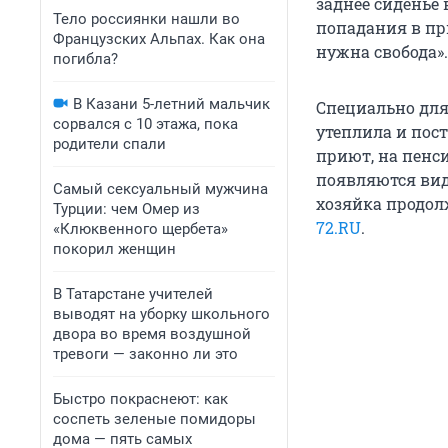
заднее сиденье 
Тело россиянки нашли во
попадания в при
Французских Альпах. Как она
нужна свобода».
погибла?
В Казани 5-летний мальчик
Специально для
сорвался с 10 этажа, пока
утеплила и пост
родители спали
приют, на пенс
появляются вид
Самый сексуальный мужчина
хозяйка продол
Турции: чем Омер из
72.RU
.
«Клюквенного щербета»
покорил женщин
В Татарстане учителей
выводят на уборку школьного
двора во время воздушной
тревоги — законно ли это
Быстро покраснеют: как
соспеть зеленые помидоры
дома — пять самых