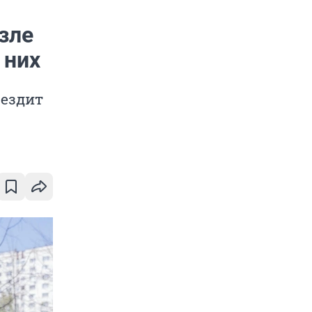
зле
 них
 ездит