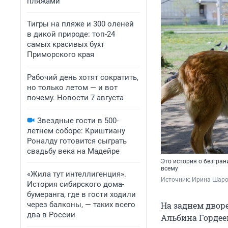
пляжами
Тигры на пляже и 300 оленей
в дикой природе: топ-24
самых красивых бухт
Приморского края
Рабочий день хотят сократить,
но только летом — и вот
почему. Новости 7 августа
Звездные гости в 500-
летнем соборе: Криштиану
Роналду готовится сыграть
свадьбу века на Мадейре
Это история о безгра
всему
«Жила тут интеллигенция».
Источник: 
Ирина Шаров
История сибирского дома-
бумеранга, где в гости ходили
через балконы, — таких всего
На заднем двор
два в России
Альбина Гордее