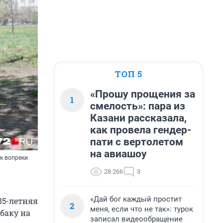
ТОП 5
«Прошу прощения за
1
смелость»: пара из
Казани рассказала,
как провела гендер-
пати с вертолетом
на авиашоу
к вопреки
28 266
3
«Дай бог каждый простит
85-летняя
2
меня, если что не так»: турок
баку на
записал видеообращение