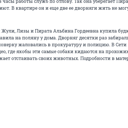
в часы работы служб по отлову. Так она уберегает Пира
ют. В квартире он и еще две ее дворняги жить не мог
 Жули, Лизы и Пирата Альбина Гордеевна купила будк
авила на поляну у дома. Дворняг десятки раз забирал
ионерку жаловались в прокуратуру и полицию. В Сети
ео, где якобы эти самые собаки кидаются на прохожих
жает отстаивать своих животных. Подробности в мате