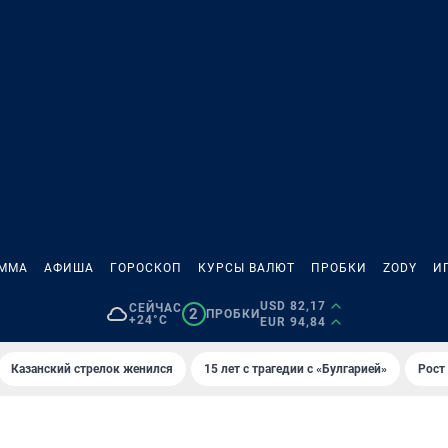
АММА
АФИША
ГОРОСКОП
КУРСЫ ВАЛЮТ
ПРОБКИ
ZODY
И
USD 82,17
СЕЙЧАС
2
ПРОБКИ
+24°C
EUR 94,84
Казанский стрелок женился
15 лет с трагедии с «Булгарией»
Рост 