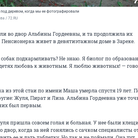
 под деревом, когда мы ее фотографировали
а / 72.RU
и во двор Альбины Гордеевны, и та продолжила их
 Пенсионерка живет в девятиэтажном доме в Зареке.
 собак подкармливать? Не знаю. Я биолог по образова
детях любовь к животным. Я люблю животных! — гов
а из этой стаи по имени Маша умерла спустя 19 лет. 
угие: Жуля, Пират и Лиза. Альбина Гордеевна уже точ
 них был первым.
уля пришла совсем голая и больная. У нее были клещи
о двор, когда за ней гонялись с сачком специалисты о
вить ее и дать таблетку. Но так и не поймали. Она тут