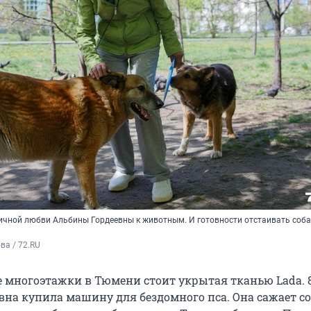
ничной любви Альбины Гордеевны к животным. И готовности отстаивать соба
а / 72.RU 
е многоэтажки в Тюмени стоит укрытая тканью Lada. 
вна купила машину для бездомного пса. Она сажает со