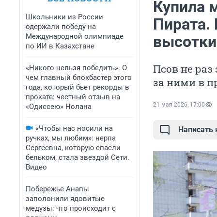
Купила м
Школьники из России
Пирата.
одержали победу на
Международной олимпиаде
высотки
по ИИ в Казахстане
Псов не раз
«Никого нельзя победить». О
чем главный блокбастер этого
за ними в 
года, который бьет рекорды в
прокате: честный отзыв на
21 мая 2026, 17:00
«Одиссею» Нолана
«Чтобы нас носили на
Написать
ручках, мы любим»: нерпа
Сергеевна, которую спасли
бельком, стала звездой Сети.
Видео
Побережье Анапы
заполонили ядовитые
медузы: что происходит с