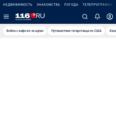
НЕДВИЖИМОСТЬ
ЗНАКОМСТВА
ПОГОДА
ТЕЛЕПРОГРАММА
Война с кафе из-за шума
Путешествие татарстанца по США
Каз