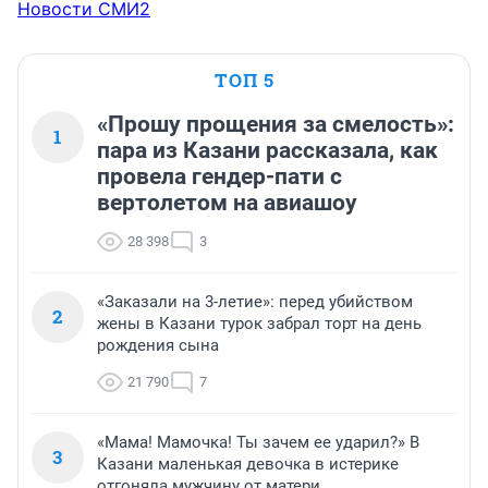
Новости СМИ2
ТОП 5
«Прошу прощения за смелость»:
1
пара из Казани рассказала, как
провела гендер-пати с
вертолетом на авиашоу
28 398
3
«Заказали на 3-летие»: перед убийством
2
жены в Казани турок забрал торт на день
рождения сына
21 790
7
«Мама! Мамочка! Ты зачем ее ударил?» В
3
Казани маленькая девочка в истерике
отгоняла мужчину от матери