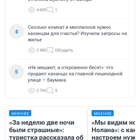
4 009
1
Сколько комнат и миллионов нужно
4
казанцам для счастья? Изучили запросы на
жилье
2 985
Обсудить
«Не мешают, а откровенно бесят»: что
5
продают казанцы на главной пешеходной
улице — Баумана
2 793
5
МНЕНИЕ
МНЕНИЕ
«За неделю две ночи
«Мы видим нов
были страшные»:
Нолана»: с как
туристка рассказала об
настроем нужн