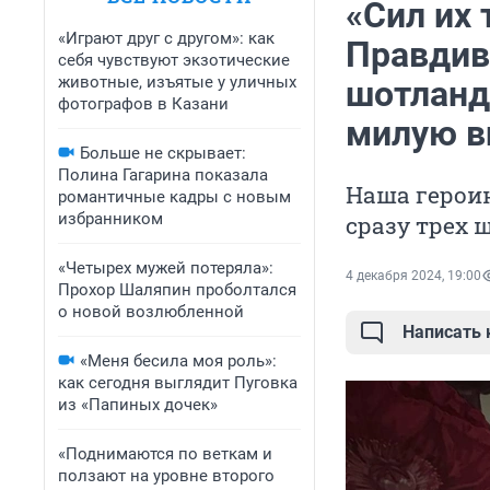
«Сил их 
«Играют друг с другом»: как
Правдив
себя чувствуют экзотические
животные, изъятые у уличных
шотланд
фотографов в Казани
милую в
Больше не скрывает:
Полина Гагарина показала
Наша героин
романтичные кадры с новым
избранником
сразу трех 
«Четырех мужей потеряла»:
4 декабря 2024, 19:00
Прохор Шаляпин проболтался
о новой возлюбленной
Написать
«Меня бесила моя роль»:
как сегодня выглядит Пуговка
из «Папиных дочек»
«Поднимаются по веткам и
ползают на уровне второго