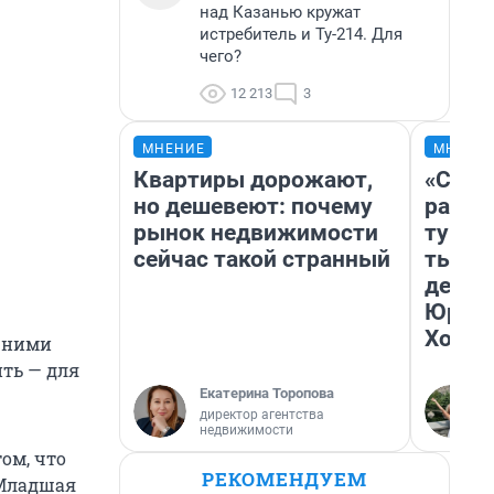
над Казанью кружат
истребитель и Ту-214. Для
чего?
12 213
3
МНЕНИЕ
МНЕНИ
Квартиры дорожают,
«Слив
но дешевеют: почему
разоч
рынок недвижимости
турис
сейчас такой странный
тысяч
день 
Юрско
Хогва
с ними
ить — для
Екатерина Торопова
директор агентства
недвижимости
ом, что
РЕКОМЕНДУЕМ
 Младшая