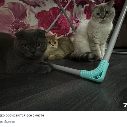
едко собираются все вместе
ив Ирины