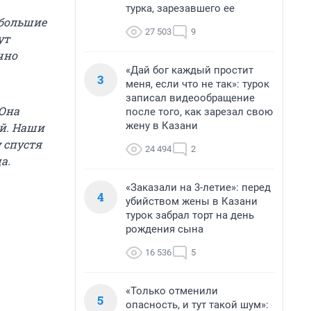
турка, зарезавшего ее
 большие
27 503
9
ут
чно
«Дай бог каждый простит
3
меня, если что не так»: турок
записал видеообращение
 Она
после того, как зарезал свою
жену в Казани
ой. Наши
 спустя
24 494
2
а.
«Заказали на 3-летие»: перед
4
убийством жены в Казани
турок забрал торт на день
рождения сына
16 536
5
«Только отменили
5
опасность, и тут такой шум»: