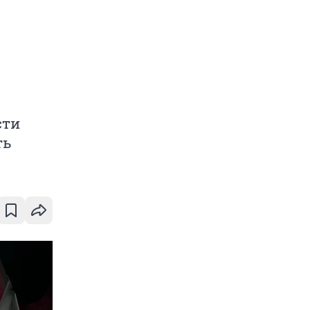
сти
ть