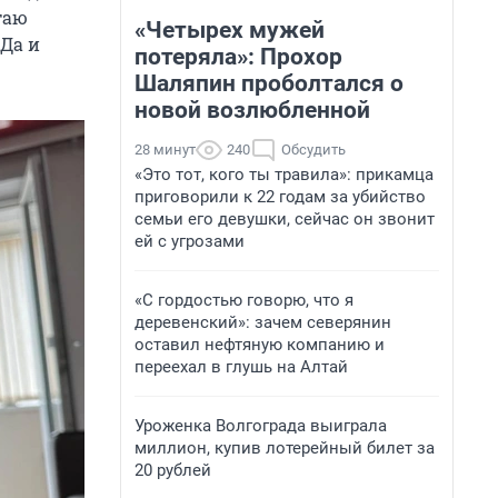
таю
«Четырех мужей
Да и
потеряла»: Прохор
Шаляпин проболтался о
новой возлюбленной
28 минут
240
Обсудить
«Это тот, кого ты травила»: прикамца
приговорили к 22 годам за убийство
семьи его девушки, сейчас он звонит
ей с угрозами
«С гордостью говорю, что я
деревенский»: зачем северянин
оставил нефтяную компанию и
переехал в глушь на Алтай
Уроженка Волгограда выиграла
миллион, купив лотерейный билет за
20 рублей