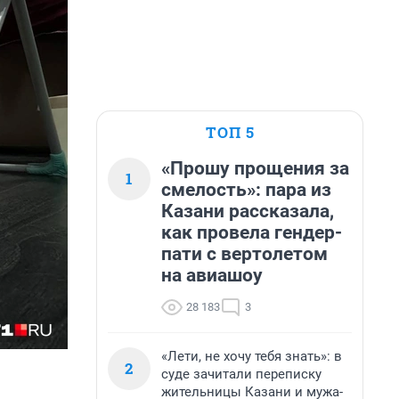
ТОП 5
«Прошу прощения за
1
смелость»: пара из
Казани рассказала,
как провела гендер-
пати с вертолетом
на авиашоу
28 183
3
«Лети, не хочу тебя знать»: в
2
суде зачитали переписку
жительницы Казани и мужа-