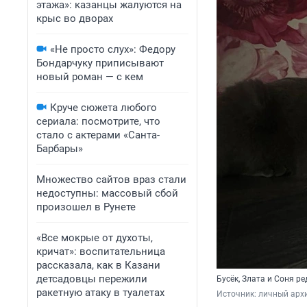
этажа»: казанцы жалуются на
крыс во дворах
«Не просто слух»: Федору
Бондарчуку приписывают
новый роман — с кем
Круче сюжета любого
сериала: посмотрите, что
стало с актерами «Санта-
Барбары»
Множество сайтов враз стали
недоступны: массовый сбой
произошел в Рунете
«Все мокрые от духоты,
кричат»: воспитательница
рассказала, как в Казани
детсадовцы пережили
Бусёк, Злата и Соня р
ракетную атаку в туалетах
Источник: 
личный арх