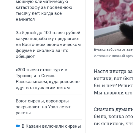
мощную климатическую
катастрофу за последнюю
тысячу лет: когда всё
начнется
За 5 дней до 100 тысяч рублей:
какую подработку предлагают
на Восточном экономическом
Буська забрали от зав
форуме и сколько за что
обещают
Источник: 
личный арх
«300 тысяч стоит тур и в
Настя иногда з
Турцию, и в Сочи».
котики, вот был
Рассказываем, куда россияне
бы и нет? Решил
едут в отпуск этим летом
Мы назвали его 
Воют сирены, аэропорты
закрывают: на Урал летят
Сначала думали,
ракеты
было, кошка это
выяснилось, чт
В Казани включили сирены