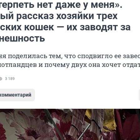
терпеть нет даже у меня».
ый рассказ хозяйки трех
ских кошек — их заводят за
нешность
я поделилась тем, что сподвигло ее заве
шотландцев и почему двух она хочет отда
3 189
 комментарий