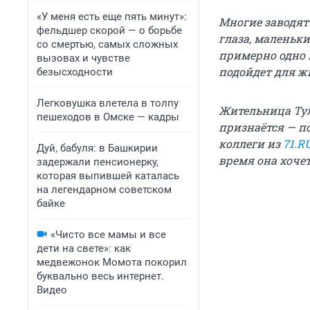
«У меня есть еще пять минут»:
Многие заводят
фельдшер скорой — о борьбе
глаза, маленьк
со смертью, самых сложных
примерно одно 
вызовах и чувстве
подойдет для жи
безысходности
Легковушка влетела в толпу
Жительница Тул
пешеходов в Омске — кадры
признаётся — по
коллеги из
71.R
Дуй, бабуля: в Башкирии
время она хочет
задержали пенсионерку,
которая выпившей каталась
на легендарном советском
байке
«Чисто все мамы и все
дети на свете»: как
медвежонок Момота покорил
буквально весь интернет.
Видео