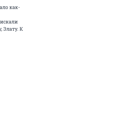
ало как-
 искали
 Злату. К