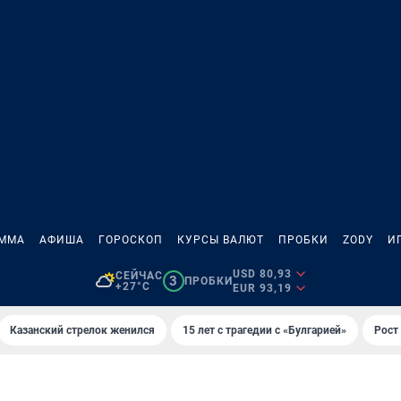
АММА
АФИША
ГОРОСКОП
КУРСЫ ВАЛЮТ
ПРОБКИ
ZODY
И
USD 80,93
СЕЙЧАС
3
ПРОБКИ
+27°C
EUR 93,19
Казанский стрелок женился
15 лет с трагедии с «Булгарией»
Рост 