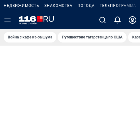
НЕДВИЖИМОСТЬ
ЗНАКОМСТВА
ПОГОДА
ТЕЛЕПРОГРАММА
Война с кафе из-за шума
Путешествие татарстанца по США
Каз