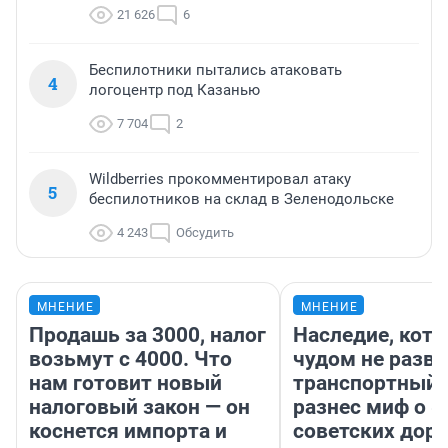
21 626
6
Беспилотники пытались атаковать
4
логоцентр под Казанью
7 704
2
Wildberries прокомментировал атаку
5
беспилотников на склад в Зеленодольске
4 243
Обсудить
МНЕНИЕ
МНЕНИЕ
Продашь за 3000, налог
Наследие, кото
возьмут с 4000. Что
чудом не разва
нам готовит новый
транспортный 
налоговый закон — он
разнес миф о 
коснется импорта и
советских доро