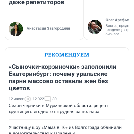
даже репетиторов
Олег Арефьев
Блогер, предпри
Анастасия Завгородняя
владелец в тра
бизнесе
РЕКОМЕНДУЕМ
«Сыночки-корзиночки» заполонили
Екатеринбург: почему уральские
парни массово оставили жен без
цветов
12 часов
12 922
80
Сезон черники в Мурманской области: рецепт
хрустящего ягодного штруделя за полчаса
Участницу шоу «Мама в 16» из Волгограда обвинили
в домогательствах к младенцу