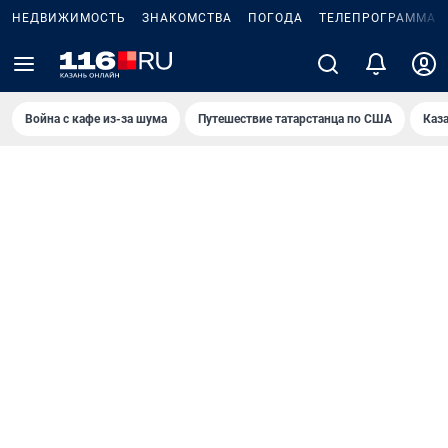
НЕДВИЖИМОСТЬ
ЗНАКОМСТВА
ПОГОДА
ТЕЛЕПРОГРАММА
Война с кафе из-за шума
Путешествие татарстанца по США
Каз