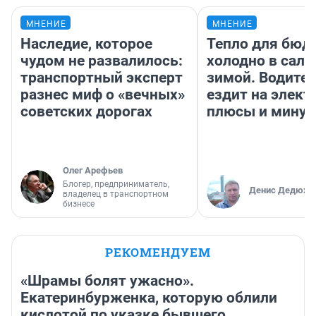
МНЕНИЕ
МНЕНИЕ
Наследие, которое
Тепло для бюд
чудом не развалилось:
холодно в сало
транспортный эксперт
зимой. Водител
разнес миф о «вечных»
ездит на элект
советских дорогах
плюсы и мину
Олег Арефьев
Блогер, предприниматель,
Денис Дедюхи
владелец в транспортном
бизнесе
РЕКОМЕНДУЕМ
«Шрамы болят ужасно».
Екатеринбурженка, которую облили
кислотой по указке бывшего,