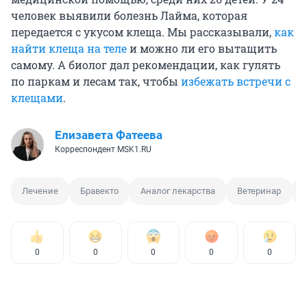
человек выявили болезнь Лайма, которая
передается с укусом клеща. Мы рассказывали,
как
найти клеща на теле
и можно ли его вытащить
самому. А биолог дал рекомендации, как гулять
по паркам и лесам так, чтобы
избежать встречи с
клещами
.
Елизавета Фатеева
Корреспондент MSK1.RU
Лечение
Бравекто
Аналог лекарства
Ветеринар
0
0
0
0
0