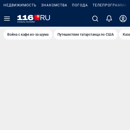
НЕДВИЖИМОСТЬ
ЗНАКОМСТВА
ПОГОДА
ТЕЛЕПРОГРАММА
Война с кафе из-за шума
Путешествие татарстанца по США
Каз