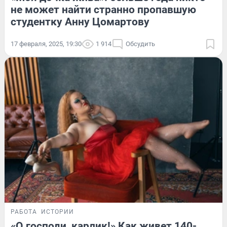
не может найти странно пропавшую
студентку Анну Цомартову
17 февраля, 2025, 19:30
1 914
Обсудить
РАБОТА
ИСТОРИИ
«О господи, карлик!» Как живет 140-