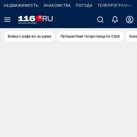
НЕДВИЖИМОСТЬ
ЗНАКОМСТВА
ПОГОДА
ТЕЛЕПРОГРАММА
Война с кафе из-за шума
Путешествие татарстанца по США
Каз