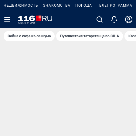
НЕДВИЖИМОСТЬ
ЗНАКОМСТВА
ПОГОДА
ТЕЛЕПРОГРАММА
Война с кафе из-за шума
Путешествие татарстанца по США
Каз