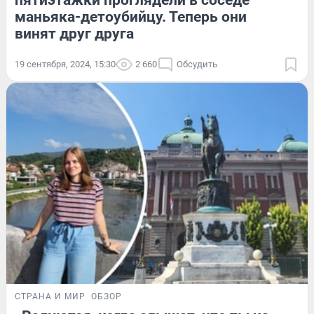
пятиэтажки проглядели в соседе
маньяка-детоубийцу. Теперь они
винят друг друга
19 сентября, 2024, 15:30
2 660
Обсудить
СТРАНА И МИР
ОБЗОР