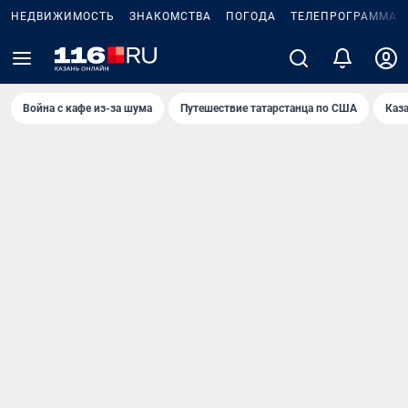
НЕДВИЖИМОСТЬ
ЗНАКОМСТВА
ПОГОДА
ТЕЛЕПРОГРАММА
Война с кафе из-за шума
Путешествие татарстанца по США
Каз