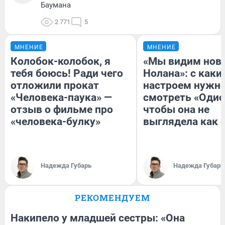
Баумана
2 771
5
МНЕНИЕ
МНЕНИЕ
Колобок-колобок, я
«Мы видим нов
тебя боюсь! Ради чего
Нолана»: с каки
отложили прокат
настроем нужн
«Человека-паука» —
смотреть «Одис
отзыв о фильме про
чтобы она не
«человека-булку»
выглядела как 
Надежда Губарь
Надежда Губарь
РЕКОМЕНДУЕМ
Накипело у младшей сестры: «Она