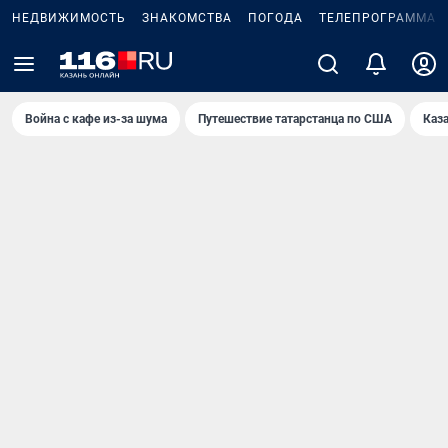
НЕДВИЖИМОСТЬ
ЗНАКОМСТВА
ПОГОДА
ТЕЛЕПРОГРАММА
Война с кафе из-за шума
Путешествие татарстанца по США
Каз