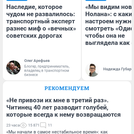
Наследие, которое
«Мы видим нов
чудом не развалилось:
Нолана»: с каки
транспортный эксперт
настроем нужн
разнес миф о «вечных»
смотреть «Одис
советских дорогах
чтобы она не
выглядела как 
Олег Арефьев
Блогер, предприниматель,
Надежда Губарь
владелец в транспортном
бизнесе
РЕКОМЕНДУЕМ
«Не привози их мне в третий раз».
Читинец 40 лет разводит голубей,
которые всегда к нему возвращаются
23 часа
15 871
11
«Мы начали в самое нестабильное время»: как