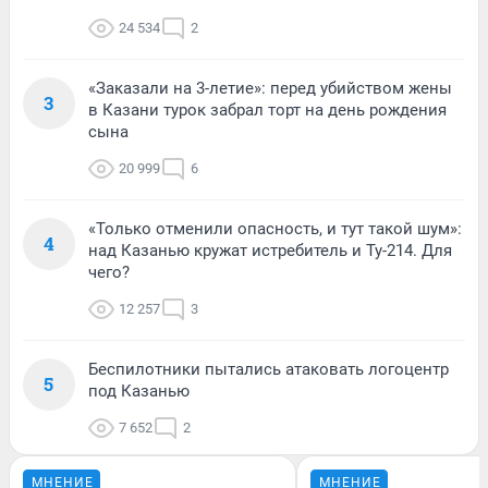
24 534
2
«Заказали на 3-летие»: перед убийством жены
3
в Казани турок забрал торт на день рождения
сына
20 999
6
«Только отменили опасность, и тут такой шум»:
4
над Казанью кружат истребитель и Ту-214. Для
чего?
12 257
3
Беспилотники пытались атаковать логоцентр
5
под Казанью
7 652
2
МНЕНИЕ
МНЕНИЕ