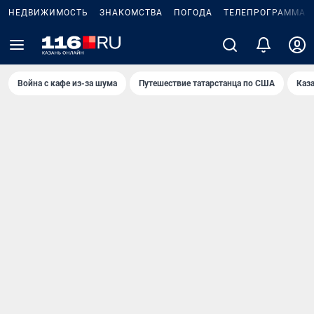
НЕДВИЖИМОСТЬ
ЗНАКОМСТВА
ПОГОДА
ТЕЛЕПРОГРАММА
Война с кафе из-за шума
Путешествие татарстанца по США
Каз