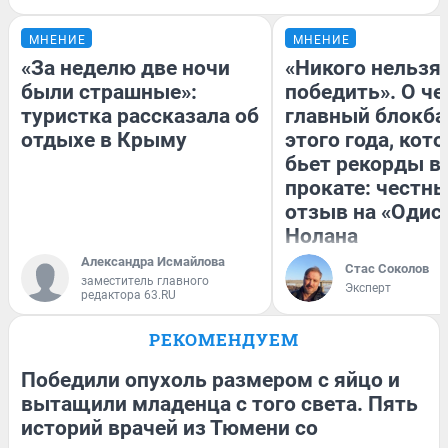
МНЕНИЕ
МНЕНИЕ
«За неделю две ночи
«Никого нельзя
были страшные»:
победить». О ч
туристка рассказала об
главный блокба
отдыхе в Крыму
этого года, кот
бьет рекорды в
прокате: честн
отзыв на «Одис
Нолана
Александра Исмайлова
Стас Соколов
заместитель главного
Эксперт
редактора 63.RU
РЕКОМЕНДУЕМ
Победили опухоль размером с яйцо и
вытащили младенца с того света. Пять
историй врачей из Тюмени со