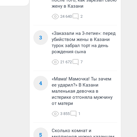
после того, как зарезал свою
жену в Казани
24 640
2
«Заказали на 3-летие»: перед
3
убийством жены в Казани
турок забрал торт на день
рождения сына
21 672
7
«Мама! Мамочка! Ты зачем
4
ее ударил?» В Казани
маленькая девочка в
истерике отгоняла мужчину
от матери
3 855
1
Сколько комнат и
5
миллионов нужно казанцам