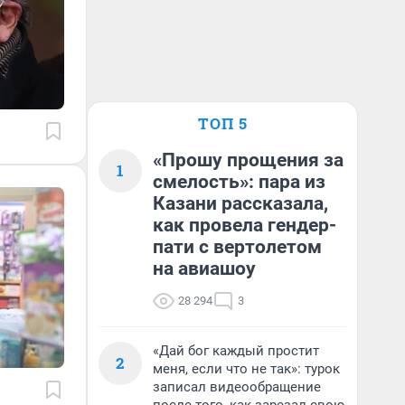
ТОП 5
«Прошу прощения за
1
смелость»: пара из
Казани рассказала,
как провела гендер-
пати с вертолетом
на авиашоу
28 294
3
«Дай бог каждый простит
2
меня, если что не так»: турок
записал видеообращение