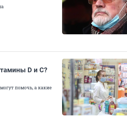
на
итамины D и С?
могут помочь, а какие