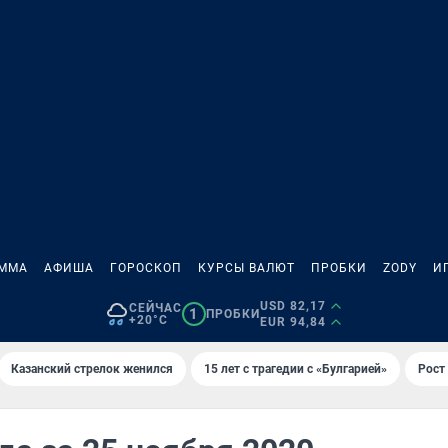
АММА
АФИША
ГОРОСКОП
КУРСЫ ВАЛЮТ
ПРОБКИ
ZODY
И
USD 82,17
СЕЙЧАС
1
ПРОБКИ
+20°C
EUR 94,84
Казанский стрелок женился
15 лет с трагедии с «Булгарией»
Рост 