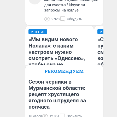
для счастья? Изучили
запросы на жилье
2 928
Обсудить
МНЕНИЕ
МНЕНИЕ
«Мы видим нового
«Спутал
Нолана»: с каким
пургу».
настроем нужно
смерте
смотреть «Одиссею»,
которы
чтобы она не
обнару
выглядела как фиаско
РЕКОМЕНДУЕМ
Сезон черники в
Ир
Мурманской области:
Гл
рецепт хрустящего
Надежда Губарь
«Р
Во
ягодного штруделя за
полчаса
18 часов
12 851
Обсудить