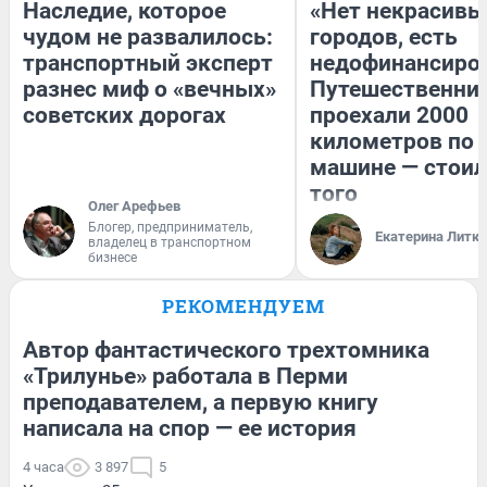
Наследие, которое
«Нет некрасивы
чудом не развалилось:
городов, есть
транспортный эксперт
недофинансиро
разнес миф о «вечных»
Путешественни
советских дорогах
проехали 2000
километров по 
машине — стоил
того
Олег Арефьев
Блогер, предприниматель,
Екатерина Литк
владелец в транспортном
бизнесе
РЕКОМЕНДУЕМ
Автор фантастического трехтомника
«Трилунье» работала в Перми
преподавателем, а первую книгу
написала на спор — ее история
4 часа
3 897
5