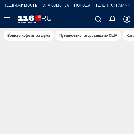
НЕДВИЖИМОСТЬ
ЗНАКОМСТВА
ПОГОДА
ТЕЛЕПРОГРАММА
Война с кафе из-за шума
Путешествие татарстанца по США
Каз