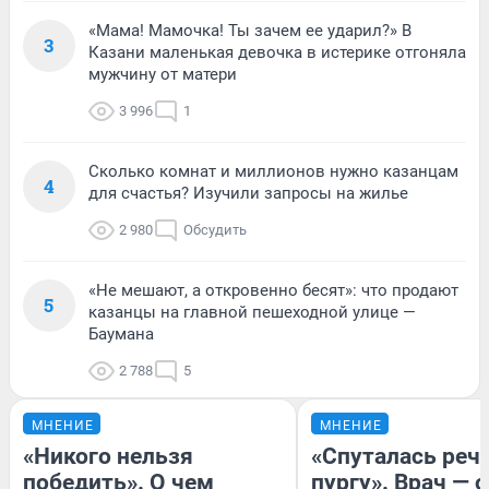
«Мама! Мамочка! Ты зачем ее ударил?» В
3
Казани маленькая девочка в истерике отгоняла
мужчину от матери
3 996
1
Сколько комнат и миллионов нужно казанцам
4
для счастья? Изучили запросы на жилье
2 980
Обсудить
«Не мешают, а откровенно бесят»: что продают
5
казанцы на главной пешеходной улице —
Баумана
2 788
5
МНЕНИЕ
МНЕНИЕ
«Никого нельзя
«Спуталась речь
победить». О чем
пургу». Врач — о