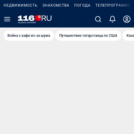
НЕДВИЖИМОСТЬ
ЗНАКОМСТВА
ПОГОДА
ТЕЛЕПРОГРАММА
Война с кафе из-за шума
Путешествие татарстанца по США
Каз