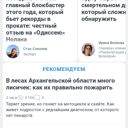
главный блокбастер
смертельном ди
этого года, который
который сложн
бьет рекорды в
обнаружить
прокате: честный
отзыв на «Одиссею»
Нолана
Ирина Волкова
Главврач клиник
Стас Соколов
«Реабилитация д
Эксперт
Волковой»
РЕКОМЕНДУЕМ
В лесах Архангельской области много
лисичек: как их правильно пожарить
3 часа
4 104
3
Теряет зрение, но гоняет на мотоцикле и скейте. Как
живет подросток с редчайшим диагнозом, от которого
нет лекарств