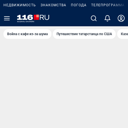
НЕДВИЖИМОСТЬ
ЗНАКОМСТВА
ПОГОДА
ТЕЛЕПРОГРАММА
Война с кафе из-за шума
Путешествие татарстанца по США
Каз