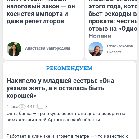
налоговый закон — он
этого года, кот
коснется импорта и
бьет рекорды в
даже репетиторов
прокате: честн
отзыв на «Одис
Нолана
Стас Соколов
Анастасия Завгородняя
Эксперт
РЕКОМЕНДУЕМ
Накипело у младшей сестры: «Она
уехала жить, а я осталась быть
хорошей»
4 часа
4 412
3
Одна банка — три вкуса: рецепт овощного ассорти на
зиму для жителей Архангельской области
Работает в клинике и играет в театре — что известно о