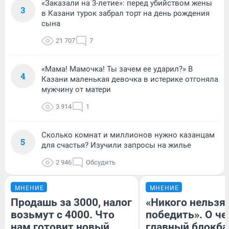
«Заказали на 3-летие»: перед убийством жены
3
в Казани турок забрал торт на день рождения
сына
21 707
7
«Мама! Мамочка! Ты зачем ее ударил?» В
4
Казани маленькая девочка в истерике отгоняла
мужчину от матери
3 914
1
Сколько комнат и миллионов нужно казанцам
5
для счастья? Изучили запросы на жилье
2 946
Обсудить
МНЕНИЕ
МНЕНИЕ
Продашь за 3000, налог
«Никого нельзя
возьмут с 4000. Что
победить». О ч
нам готовит новый
главный блокба