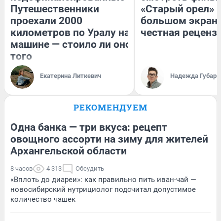
Путешественники
«Старый орел» 
проехали 2000
большом экран
километров по Уралу на
честная реценз
машине — стоило ли оно
того
Екатерина Литкевич
Надежда Губарь
РЕКОМЕНДУЕМ
Одна банка — три вкуса: рецепт
овощного ассорти на зиму для жителей
Архангельской области
8 часов
4 313
Обсудить
«Вплоть до диареи»: как правильно пить иван-чай —
новосибирский нутрициолог подсчитал допустимое
количество чашек