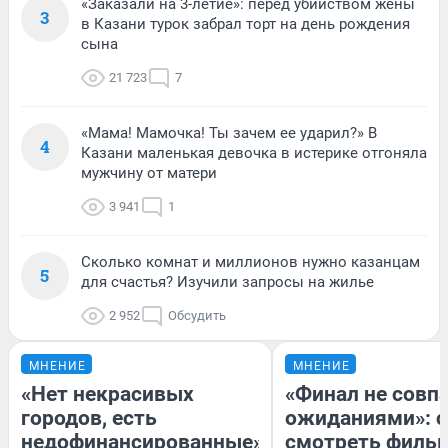
«Заказали на 3-летие»: перед убийством жены
3
в Казани турок забрал торт на день рождения
сына
21 723
7
«Мама! Мамочка! Ты зачем ее ударил?» В
4
Казани маленькая девочка в истерике отгоняла
мужчину от матери
3 941
1
Сколько комнат и миллионов нужно казанцам
5
для счастья? Изучили запросы на жилье
2 952
Обсудить
МНЕНИЕ
МНЕНИЕ
«Нет некрасивых
«Финал не совпа
городов, есть
ожиданиями»: с
недофинансированные».
смотреть филь