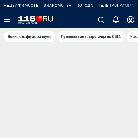
НЕДВИЖИМОСТЬ
ЗНАКОМСТВА
ПОГОДА
ТЕЛЕПРОГРАММА
Война с кафе из-за шума
Путешествие татарстанца по США
Каз