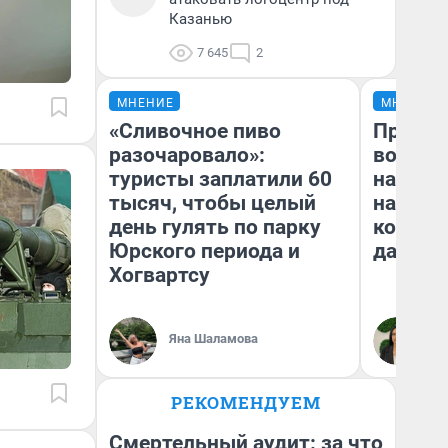
Казанью
7 645
2
МНЕНИЕ
МНЕНИЕ
«Сливочное пиво
Продаш
разочаровало»:
возьмут
туристы заплатили 60
нам го
тысяч, чтобы целый
налого
день гулять по парку
коснет
Юрского периода и
даже р
Хогвартсу
Яна Шаламова
Ан
РЕКОМЕНДУЕМ
Смертельный аудит: за что