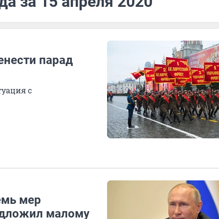
да за 15 апреля 2020
енести парад
туация с
емь мер
едложил малому