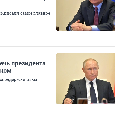
выписали самое главное
ечь президента
иком
осподдержки из-за