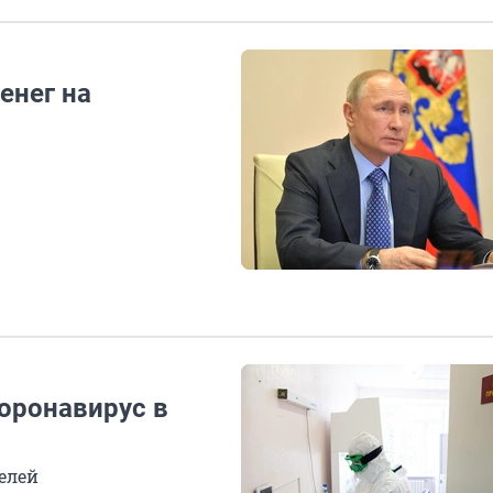
енег на
оронавирус в
елей