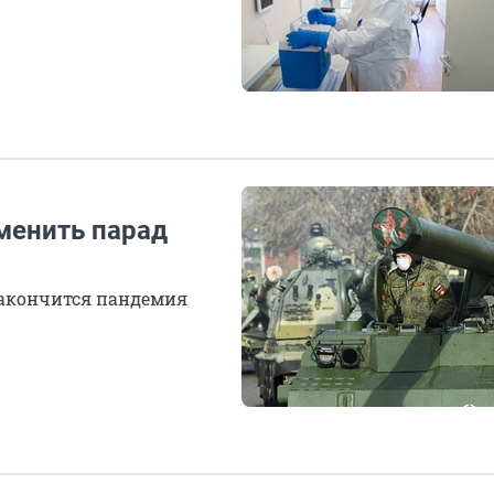
менить парад
 закончится пандемия