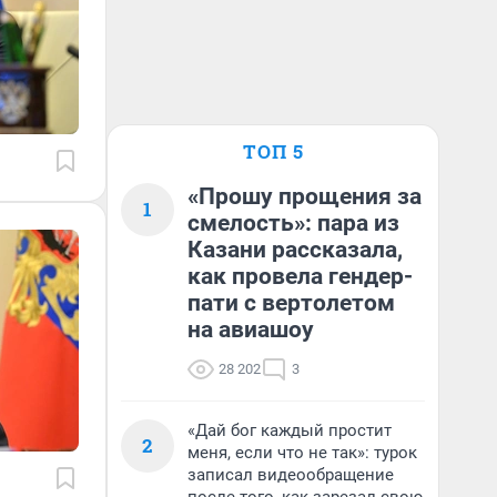
ТОП 5
«Прошу прощения за
1
смелость»: пара из
Казани рассказала,
как провела гендер-
пати с вертолетом
на авиашоу
28 202
3
«Дай бог каждый простит
2
меня, если что не так»: турок
записал видеообращение