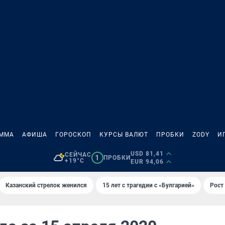
АММА
АФИША
ГОРОСКОП
КУРСЫ ВАЛЮТ
ПРОБКИ
ZODY
И
USD 81,41
СЕЙЧАС
1
ПРОБКИ
+19°C
EUR 94,06
Казанский стрелок женился
15 лет с трагедии с «Булгарией»
Рост 