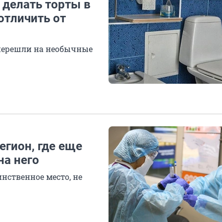
 делать торты в
 отличить от
 перешли на необычные
егион, где еще
на него
инственное место, не