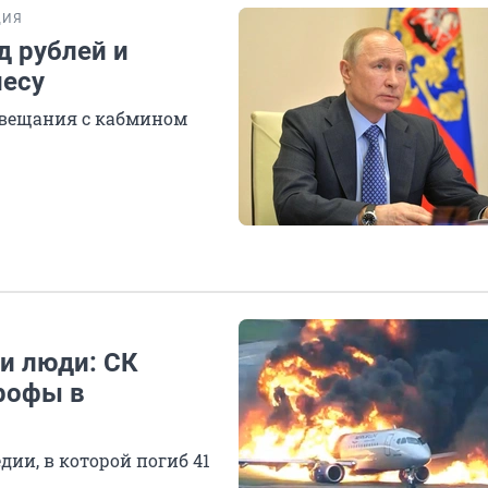
ЦИЯ
д рублей и
есу
овещания с кабмином
и люди: СК
рофы в
ии, в которой погиб 41