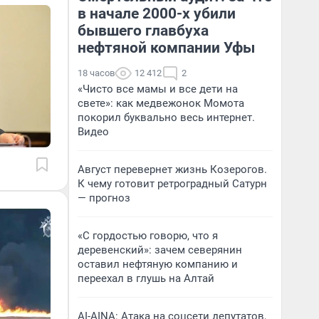
в начале 2000-х убили
бывшего главбуха
нефтяной компании Уфы
18 часов
12 412
2
«Чисто все мамы и все дети на
свете»: как медвежонок Момота
покорил буквально весь интернет.
Видео
Август перевернет жизнь Козерогов.
К чему готовит ретроградный Сатурн
— прогноз
«С гордостью говорю, что я
деревенский»: зачем северянин
оставил нефтяную компанию и
переехал в глушь на Алтай
AI-AINA: Атака на соцсети депутатов,