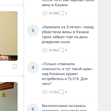
после того, как зарезал свою
жену в Казани
24 530
2
«Заказали на 3-летие»: перед
3
убийством жены в Казани
турок забрал торт на день
рождения сына
20 863
6
«Только отменили
4
опасность, и тут такой шум»:
над Казанью кружат
истребитель и Ту-214. Для
чего?
12 253
3
Беспилотники пытались
5
атаковать логоцентр под