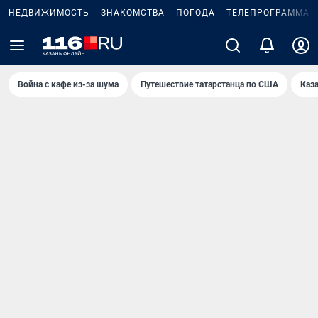
НЕДВИЖИМОСТЬ
ЗНАКОМСТВА
ПОГОДА
ТЕЛЕПРОГРАММА
Война с кафе из-за шума
Путешествие татарстанца по США
Каз