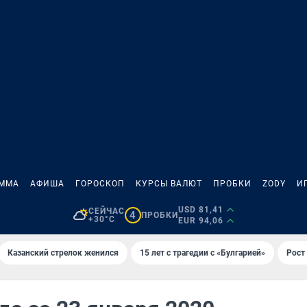
АММА
АФИША
ГОРОСКОП
КУРСЫ ВАЛЮТ
ПРОБКИ
ZODY
И
USD 81,41
СЕЙЧАС
4
ПРОБКИ
+30°C
EUR 94,06
Казанский стрелок женился
15 лет с трагедии с «Булгарией»
Рост 