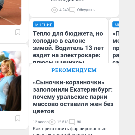
4 240
Обсудить
МНЕНИЕ
МНЕНИЕ
Тепло для бюджета, но
«Покуп
холодно в салоне
мешке»
зимой. Водитель 13 лет
предпр
ездит на электрокаре:
рассказ
плюсы и минусы
самом 
бизнес
РЕКОМЕНДУЕМ
дешевы
«Сыночки-корзиночки»
заполонили Екатеринбург:
На
почему уральские парни
Денис Дедюхин
От
де
массово оставили жен без
цветов
12 часов
12 513
80
Как приготовить фаршированные
перцы — простой рецепт от