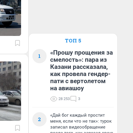
ТОП 5
«Прошу прощения за
1
смелость»: пара из
Казани рассказала,
как провела гендер-
пати с вертолетом
на авиашоу
28 253
3
«Дай бог каждый простит
2
меня, если что не так»: турок
записал видеообращение