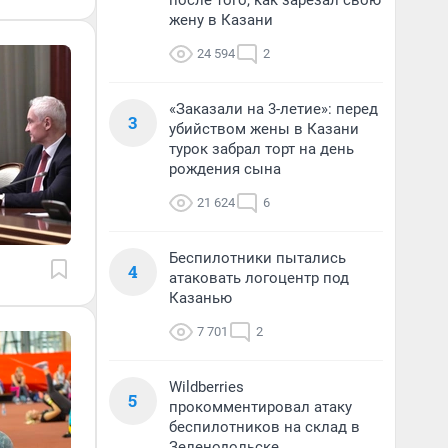
после того, как зарезал свою
жену в Казани
24 594
2
«Заказали на 3-летие»: перед
3
убийством жены в Казани
турок забрал торт на день
рождения сына
21 624
6
Беспилотники пытались
4
атаковать логоцентр под
Казанью
7 701
2
Wildberries
5
прокомментировал атаку
беспилотников на склад в
Зеленодольске