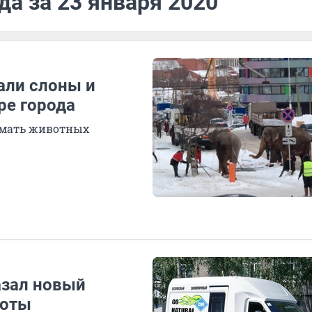
да за 23 января 2020
али слоны и
ре города
ймать животных
азал новый
хоты