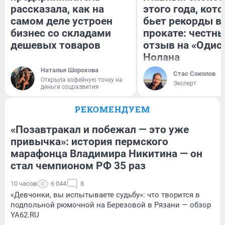
рассказала, как на
этого года, кот
самом деле устроен
бьет рекорды в
бизнес со складами
прокате: честн
дешевых товаров
отзыв на «Одис
Нолана
Наталья Шорохова
Стас Соколов
Открыла кофейную точку на
Эксперт
деньги соцразвития
РЕКОМЕНДУЕМ
«Позавтракал и побежал — это уже
привычка»: история пермского
марафонца Владимира Никитина — он
стал чемпионом РФ 35 раз
10 часов
6 044
8
«Девчонки, вы испытываете судьбу»: что творится в
подпольной рюмочной на Березовой в Рязани — обзор
YA62.RU