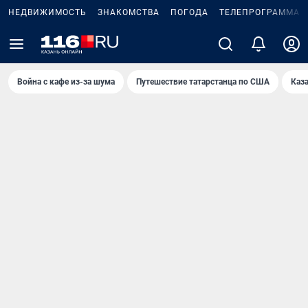
НЕДВИЖИМОСТЬ
ЗНАКОМСТВА
ПОГОДА
ТЕЛЕПРОГРАММА
Война с кафе из-за шума
Путешествие татарстанца по США
Каз