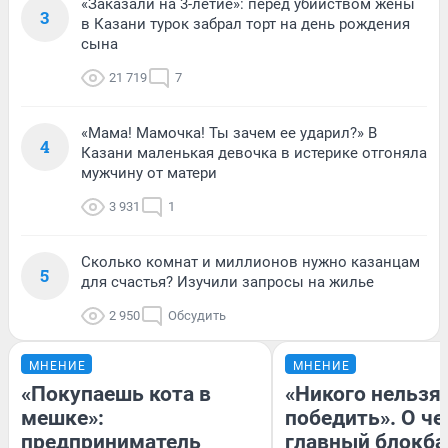
«Заказали на 3-летие»: перед убийством жены
3
в Казани турок забрал торт на день рождения
сына
21 719
7
«Мама! Мамочка! Ты зачем ее ударил?» В
4
Казани маленькая девочка в истерике отгоняла
мужчину от матери
3 931
1
Сколько комнат и миллионов нужно казанцам
5
для счастья? Изучили запросы на жилье
2 950
Обсудить
МНЕНИЕ
МНЕНИЕ
«Покупаешь кота в
«Никого нельзя
мешке»:
победить». О ч
предприниматель
главный блокба