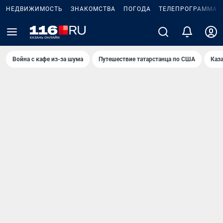
НЕДВИЖИМОСТЬ
ЗНАКОМСТВА
ПОГОДА
ТЕЛЕПРОГРАММА
Война с кафе из-за шума
Путешествие татарстанца по США
Каз