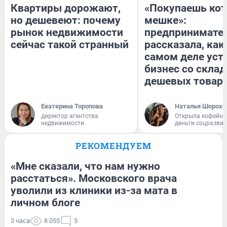
Квартиры дорожают,
«Покупаешь кот
но дешевеют: почему
мешке»:
рынок недвижимости
предпринимате
сейчас такой странный
рассказала, как
самом деле уст
бизнес со скла
дешевых товар
Екатерина Торопова
Наталья Шорохо
директор агентства
Открыла кофейну
недвижимости
деньги соцразви
РЕКОМЕНДУЕМ
«Мне сказали, что нам нужно
расстаться». Московского врача
уволили из клиники из-за мата в
личном блоге
3 часа
8 055
5