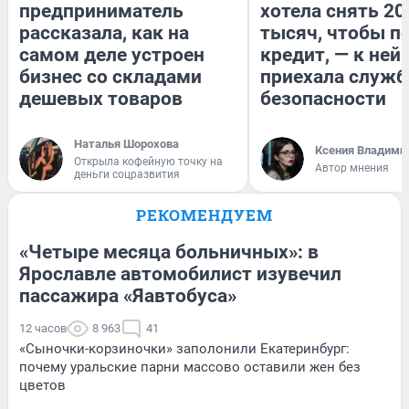
предприниматель
хотела снять 20
рассказала, как на
тысяч, чтобы п
самом деле устроен
кредит, — к ней
бизнес со складами
приехала служб
дешевых товаров
безопасности
Наталья Шорохова
Ксения Владими
Открыла кофейную точку на
Автор мнения
деньги соцразвития
РЕКОМЕНДУЕМ
«Четыре месяца больничных»: в
Ярославле автомобилист изувечил
пассажира «Яавтобуса»
12 часов
8 963
41
«Сыночки-корзиночки» заполонили Екатеринбург:
почему уральские парни массово оставили жен без
цветов