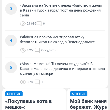
«Заказали на 3-летие»: перед убийством жены
3
в Казани турок забрал торт на день рождения
сына
21 636
6
Wildberries прокомментировал атаку
4
беспилотников на склад в Зеленодольске
4 250
Обсудить
«Мама! Мамочка! Ты зачем ее ударил?» В
5
Казани маленькая девочка в истерике отгоняла
мужчину от матери
3 780
1
МНЕНИЕ
МНЕНИЕ
«Покупаешь кота в
Мой банк меня
мешке»:
бережет. Журн