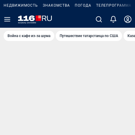
НЕДВИЖИМОСТЬ
ЗНАКОМСТВА
ПОГОДА
ТЕЛЕПРОГРАММА
Война с кафе из-за шума
Путешествие татарстанца по США
Каз