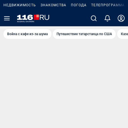
НЕДВИЖИМОСТЬ
ЗНАКОМСТВА
ПОГОДА
ТЕЛЕПРОГРАММА
Война с кафе из-за шума
Путешествие татарстанца по США
Каз