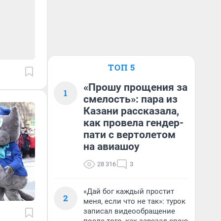
ТОП 5
«Прошу прощения за
1
смелость»: пара из
Казани рассказала,
как провела гендер-
пати с вертолетом
на авиашоу
28 316
3
«Дай бог каждый простит
2
меня, если что не так»: турок
записал видеообращение