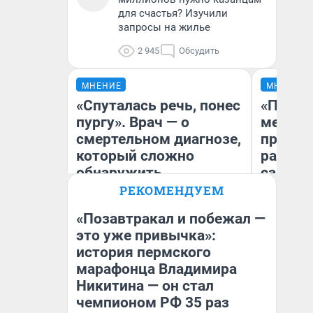
для счастья? Изучили
запросы на жилье
2 945
Обсудить
МНЕНИЕ
МНЕНИЕ
«Спуталась речь, понес
«Покуп
пургу». Врач — о
мешке»
смертельном диагнозе,
предпр
который сложно
рассказ
обнаружить
самом 
бизнес
РЕКОМЕНДУЕМ
дешевы
«Позавтракал и побежал —
Ирина Волкова
это уже привычка»:
На
Главврач клиники
история пермского
«Реабилитация доктора
От
Волковой»
де
марафонца Владимира
Никитина — он стал
чемпионом РФ 35 раз