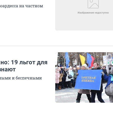
юардесса на частном
но: 19 льгот для
 знают
едными и беспечными