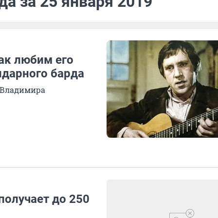
да за 25 января 2019
ак любим его
ндарного барда
я Владимира
получает до 250