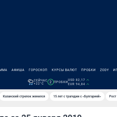
АММА
АФИША
ГОРОСКОП
КУРСЫ ВАЛЮТ
ПРОБКИ
ZODY
И
USD 82,17
СЕЙЧАС
2
ПРОБКИ
+22°C
EUR 94,84
Казанский стрелок женился
15 лет с трагедии с «Булгарией»
Рост 