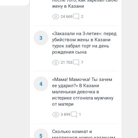
после того, как зарезал свою
жену в Казани
24 669
2
«Заказали на 3-летие»: перед
3
убийством жены в Казани
турок забрал торт на день
рождения сына
21 703
7
«Мама! Мамочка! Ты зачем
4
ее ударил?» В Казани
маленькая девочка в
истерике отгоняла мужчину
от матери
3 899
1
Сколько комнат и
5
миллионов нужно казанцам