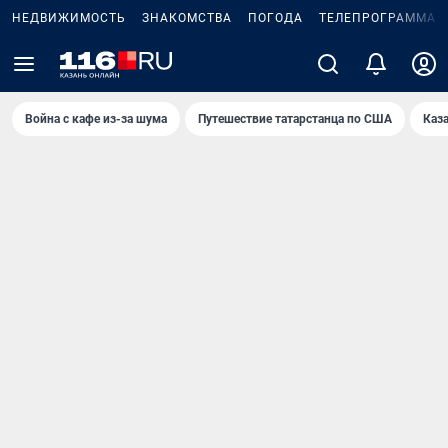
НЕДВИЖИМОСТЬ
ЗНАКОМСТВА
ПОГОДА
ТЕЛЕПРОГРАММА
Война с кафе из-за шума
Путешествие татарстанца по США
Каз