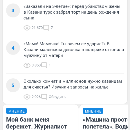
«Заказали на 3-летие»: перед убийством жены
3
в Казани турок забрал торт на день рождения
сына
21 670
7
«Мама! Мамочка! Ты зачем ее ударил?» В
4
Казани маленькая девочка в истерике отгоняла
мужчину от матери
3 850
1
Сколько комнат и миллионов нужно казанцам
5
для счастья? Изучили запросы на жилье
2 926
Обсудить
МНЕНИЕ
МНЕНИЕ
Мой банк меня
«Машина прост
бережет. Журналист
полетела». Води