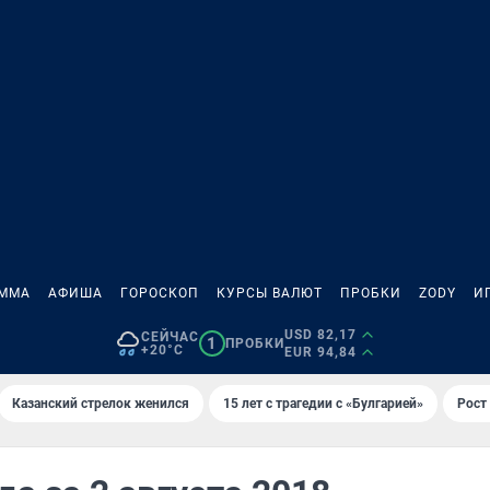
АММА
АФИША
ГОРОСКОП
КУРСЫ ВАЛЮТ
ПРОБКИ
ZODY
И
USD 82,17
СЕЙЧАС
1
ПРОБКИ
+20°C
EUR 94,84
Казанский стрелок женился
15 лет с трагедии с «Булгарией»
Рост 