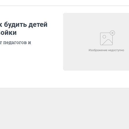
к будить детей
войки
т педагогов и