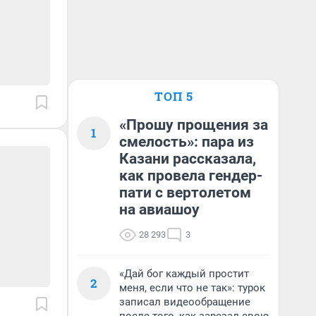
ТОП 5
«Прошу прощения за
1
смелость»: пара из
Казани рассказала,
как провела гендер-
пати с вертолетом
на авиашоу
28 293
3
«Дай бог каждый простит
2
меня, если что не так»: турок
записал видеообращение