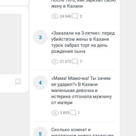
после того, как зарезал свою
жену в Казани
24 640
2
«Заказали на 3-летие»: перед
3
убийством жены в Казани
турок забрал торт на день
рождения сына
21 672
7
«Мама! Мамочка! Ты зачем
4
ее ударил?» В Казани
маленькая девочка в
истерике отгоняла мужчину
от матери
3 855
1
Сколько комнат и
5
миллионов нужно казанцам