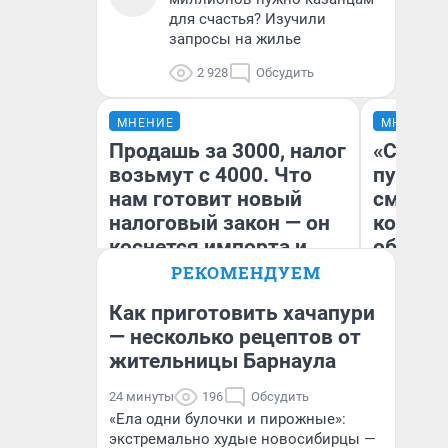
для счастья? Изучили
запросы на жилье
2 928
Обсудить
МНЕНИЕ
МНЕНИЕ
Продашь за 3000, налог
«Спутал
возьмут с 4000. Что
пургу».
нам готовит новый
смерте
налоговый закон — он
которы
коснется импорта и
обнару
даже репетиторов
РЕКОМЕНДУЕМ
Как приготовить хачапури
Ир
— несколько рецептов от
Гл
жительницы Барнаула
Анастасия Завгородняя
«Р
Во
24 минуты
196
Обсудить
«Ела одни булочки и пирожные»:
экстремально худые новосибирцы —