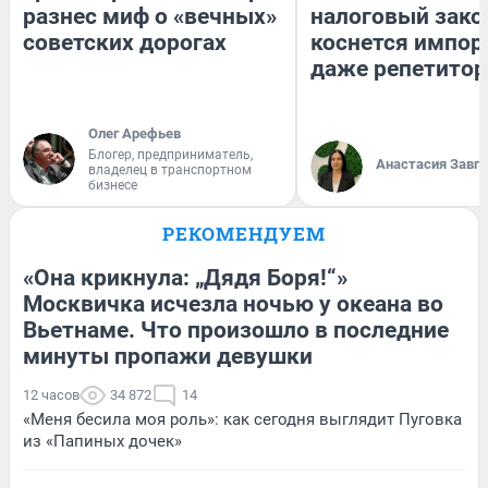
разнес миф о «вечных»
налоговый зако
советских дорогах
коснется импор
даже репетитор
Олег Арефьев
Блогер, предприниматель,
Анастасия Завг
владелец в транспортном
бизнесе
РЕКОМЕНДУЕМ
«Она крикнула: „Дядя Боря!“»
Москвичка исчезла ночью у океана во
Вьетнаме. Что произошло в последние
минуты пропажи девушки
12 часов
34 872
14
«Меня бесила моя роль»: как сегодня выглядит Пуговка
из «Папиных дочек»