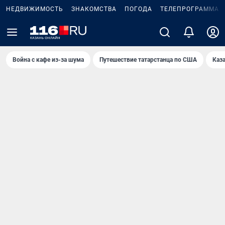
НЕДВИЖИМОСТЬ
ЗНАКОМСТВА
ПОГОДА
ТЕЛЕПРОГРАММА
Война с кафе из-за шума
Путешествие татарстанца по США
Каз