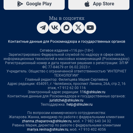
Google Play
App Store
Мы в соцсетях
Контактные данные для Роскомнадзора и государственных органов
Сетевое издание «116.ру» (18+)
Зарегистрировано Федеральной службой по надзору в сфере связи,
информационных технологий и массовых коммуникаций (Роскомнадзор)
Регистрационный номер и дата принятия решения о регистрации: ЭЛ №
ФС 77-84679 от 06.02.2023 г.
Учредитель: Общество с ограниченной ответственностью "ИНТЕРНЕТ
ТЕХНОЛОГИИ"
Главный редактор: Филипцева Мария Сергеевна
Адрес редакции: 454091, г. Челябинск, проспект Ленина, 26А, стр.2, 16
этаж, +7 912 62 00 116
Электронный адрес редакции:
116@shkulev.ru
Контактные данные для Роскомнадзора и государственных органов:
juristchel@shkulev.ru
Техподдержка:
help@shkulev.ru
По вопросам коммерческого сотрудничества:
Жапарова Жанна, менеджер по работе с федеральными клиентами
zhanna.zhaparova@shkulev.ru
, моб. + 7 982 640 34 32
Ревина Мария, директор по работе с федеральными клиентами
mariya.revina@shkulev.ru
, моб. +7 910 402 4056