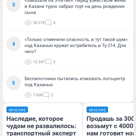
«Заказали на 3-летие»: перед убийством жены
3
в Казани турок забрал торт на день рождения
сына
20 319
6
«Только отменили опасность, и тут такой шум»:
4
над Казанью кружат истребитель и Ту-214. Для
чего?
12 247
3
Беспилотники пытались атаковать логоцентр
5
под Казанью
7 638
2
МНЕНИЕ
МНЕНИЕ
Наследие, которое
Продашь за 3000
чудом не развалилось:
возьмут с 4000.
транспортный эксперт
нам готовит но