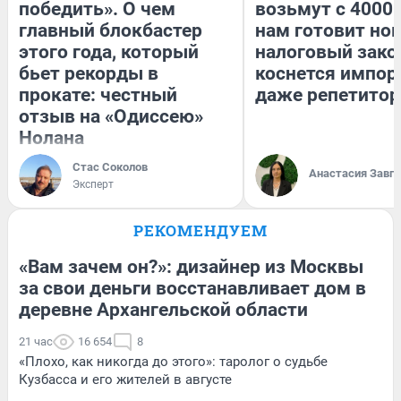
победить». О чем
возьмут с 4000.
главный блокбастер
нам готовит но
этого года, который
налоговый зако
бьет рекорды в
коснется импор
прокате: честный
даже репетитор
отзыв на «Одиссею»
Нолана
Стас Соколов
Анастасия Завг
Эксперт
РЕКОМЕНДУЕМ
«Вам зачем он?»: дизайнер из Москвы
за свои деньги восстанавливает дом в
деревне Архангельской области
21 час
16 654
8
«Плохо, как никогда до этого»: таролог о судьбе
Кузбасса и его жителей в августе