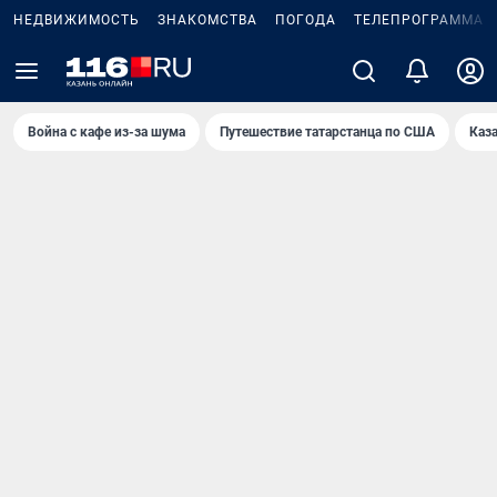
НЕДВИЖИМОСТЬ
ЗНАКОМСТВА
ПОГОДА
ТЕЛЕПРОГРАММА
Война с кафе из-за шума
Путешествие татарстанца по США
Каз