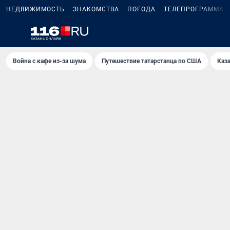
НЕДВИЖИМОСТЬ
ЗНАКОМСТВА
ПОГОДА
ТЕЛЕПРОГРАММА
Война с кафе из-за шума
Путешествие татарстанца по США
Каз