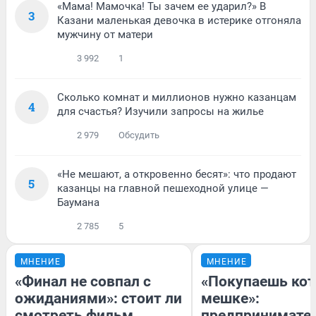
«Мама! Мамочка! Ты зачем ее ударил?» В
3
Казани маленькая девочка в истерике отгоняла
мужчину от матери
3 992
1
Сколько комнат и миллионов нужно казанцам
4
для счастья? Изучили запросы на жилье
2 979
Обсудить
«Не мешают, а откровенно бесят»: что продают
5
казанцы на главной пешеходной улице —
Баумана
2 785
5
МНЕНИЕ
МНЕНИЕ
«Финал не совпал с
«Покупаешь кот
ожиданиями»: стоит ли
мешке»:
смотреть фильм
предпринимате