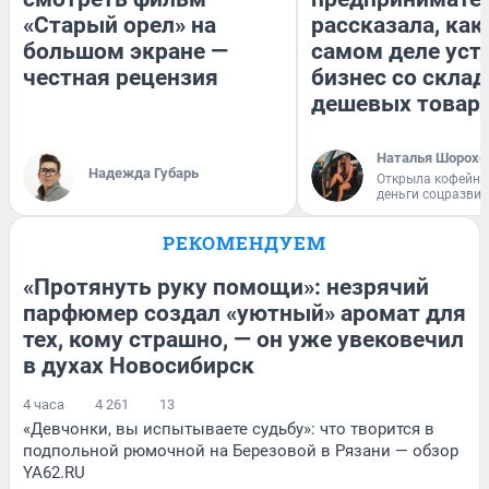
«Старый орел» на
рассказала, как
большом экране —
самом деле уст
честная рецензия
бизнес со скла
дешевых товар
Наталья Шорохо
Надежда Губарь
Открыла кофейну
деньги соцразви
РЕКОМЕНДУЕМ
«Протянуть руку помощи»: незрячий
парфюмер создал «уютный» аромат для
тех, кому страшно, — он уже увековечил
в духах Новосибирск
4 часа
4 261
13
«Девчонки, вы испытываете судьбу»: что творится в
подпольной рюмочной на Березовой в Рязани — обзор
YA62.RU