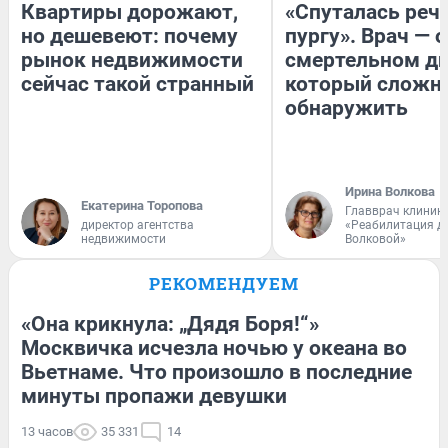
Квартиры дорожают,
«Спуталась речь
но дешевеют: почему
пургу». Врач — о
рынок недвижимости
смертельном ди
сейчас такой странный
который сложн
обнаружить
Ирина Волкова
Екатерина Торопова
Главврач клиник
директор агентства
«Реабилитация д
недвижимости
Волковой»
РЕКОМЕНДУЕМ
«Она крикнула: „Дядя Боря!“»
Москвичка исчезла ночью у океана во
Вьетнаме. Что произошло в последние
минуты пропажи девушки
13 часов
35 331
14