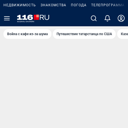
НЕДВИЖИМОСТЬ
ЗНАКОМСТВА
ПОГОДА
ТЕЛЕПРОГРАММА
Война с кафе из-за шума
Путешествие татарстанца по США
Каз