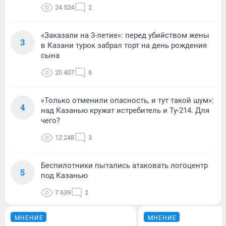
24 524
2
«Заказали на 3-летие»: перед убийством жены
3
в Казани турок забрал торт на день рождения
сына
20 407
6
«Только отменили опасность, и тут такой шум»:
4
над Казанью кружат истребитель и Ту-214. Для
чего?
12 248
3
Беспилотники пытались атаковать логоцентр
5
под Казанью
7 639
2
МНЕНИЕ
МНЕНИЕ