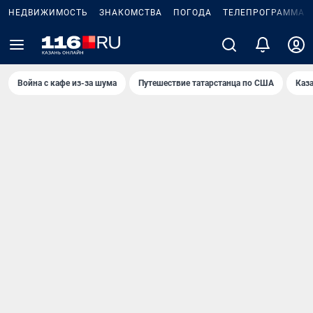
НЕДВИЖИМОСТЬ
ЗНАКОМСТВА
ПОГОДА
ТЕЛЕПРОГРАММА
Война с кафе из-за шума
Путешествие татарстанца по США
Каз