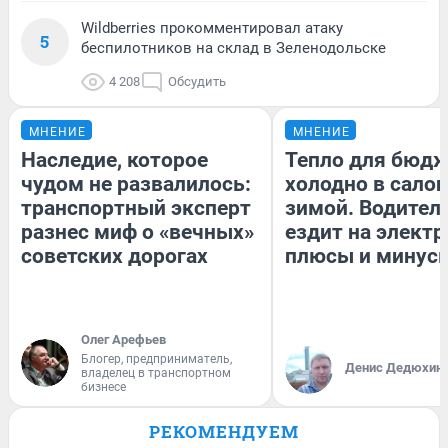
Wildberries прокомментировал атаку
5
беспилотников на склад в Зеленодольске
4 208
Обсудить
МНЕНИЕ
МНЕНИЕ
Наследие, которое
Тепло для бюдж
чудом не развалилось:
холодно в сало
транспортный эксперт
зимой. Водитель
разнес миф о «вечных»
ездит на электр
советских дорогах
плюсы и минус
Олег Арефьев
Блогер, предприниматель,
Денис Дедюхин
владелец в транспортном
бизнесе
РЕКОМЕНДУЕМ