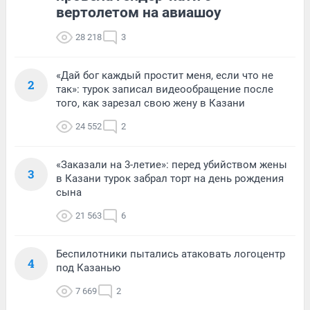
вертолетом на авиашоу
28 218
3
«Дай бог каждый простит меня, если что не
2
так»: турок записал видеообращение после
того, как зарезал свою жену в Казани
24 552
2
«Заказали на 3-летие»: перед убийством жены
3
в Казани турок забрал торт на день рождения
сына
21 563
6
Беспилотники пытались атаковать логоцентр
4
под Казанью
7 669
2