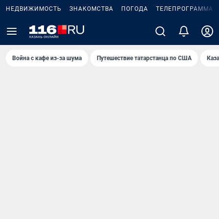
НЕДВИЖИМОСТЬ
ЗНАКОМСТВА
ПОГОДА
ТЕЛЕПРОГРАММА
Война с кафе из-за шума
Путешествие татарстанца по США
Каз