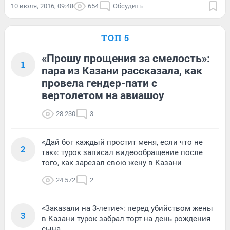
10 июля, 2016, 09:48
654
Обсудить
ТОП 5
«Прошу прощения за смелость»:
1
пара из Казани рассказала, как
провела гендер-пати с
вертолетом на авиашоу
28 230
3
«Дай бог каждый простит меня, если что не
2
так»: турок записал видеообращение после
того, как зарезал свою жену в Казани
24 572
2
«Заказали на 3-летие»: перед убийством жены
3
в Казани турок забрал торт на день рождения
сына