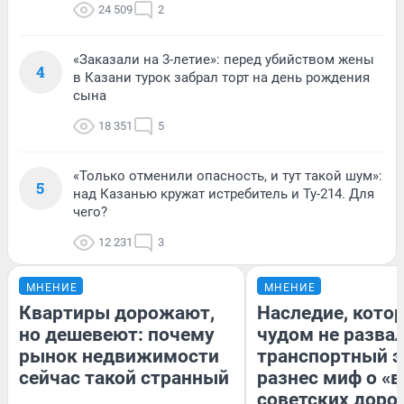
24 509
2
«Заказали на 3-летие»: перед убийством жены
4
в Казани турок забрал торт на день рождения
сына
18 351
5
«Только отменили опасность, и тут такой шум»:
5
над Казанью кружат истребитель и Ту-214. Для
чего?
12 231
3
МНЕНИЕ
МНЕНИЕ
Квартиры дорожают,
Наследие, кото
но дешевеют: почему
чудом не разва
рынок недвижимости
транспортный э
сейчас такой странный
разнес миф о «
советских доро