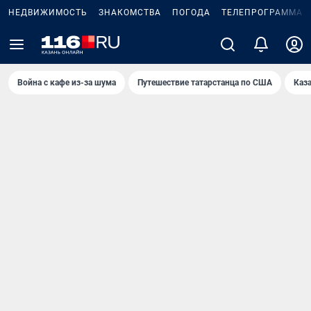
НЕДВИЖИМОСТЬ
ЗНАКОМСТВА
ПОГОДА
ТЕЛЕПРОГРАММА
Война с кафе из-за шума
Путешествие татарстанца по США
Каз