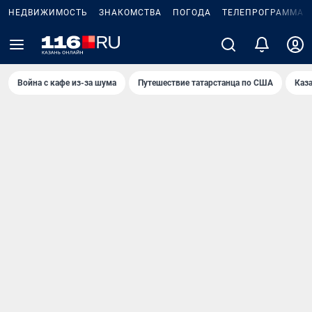
НЕДВИЖИМОСТЬ
ЗНАКОМСТВА
ПОГОДА
ТЕЛЕПРОГРАММА
Война с кафе из-за шума
Путешествие татарстанца по США
Каз