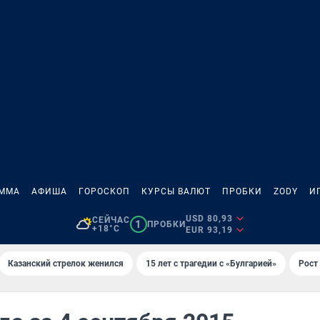
АММА
АФИША
ГОРОСКОП
КУРСЫ ВАЛЮТ
ПРОБКИ
ZODY
И
USD 80,93
СЕЙЧАС
1
ПРОБКИ
+18°C
EUR 93,19
Казанский стрелок женился
15 лет с трагедии с «Булгарией»
Рост 