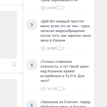
турка, зарезавшего ее
27 373
7
«Дай бог каждый простит
3
меня, если что не так»: турок
записал видеообращение
после того, как зарезал свою
жену в Казани
24 397
2
«Только отменили
4
опасность, и тут такой шум»:
над Казанью кружат
истребитель и Ту-214. Для
чего?
12 115
3
«Заказали на 3-летие»: перед
5
убийством жены в Казани