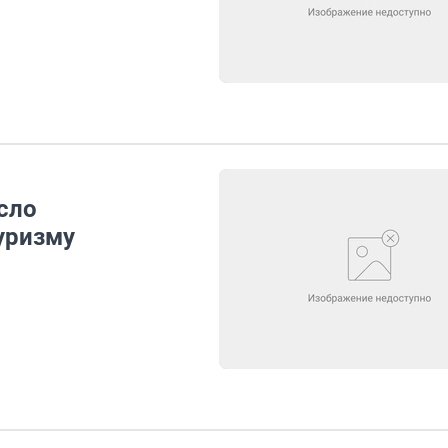
сло
уризму