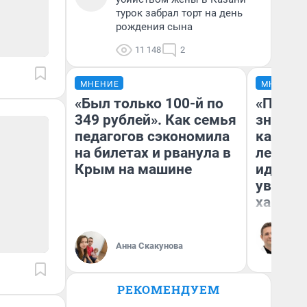
турок забрал торт на день
рождения сына
11 148
2
МНЕНИЕ
МНЕНИЕ
«Был только 100-й по
«Посту
349 рублей». Как семья
значит,
педагогов сэкономила
кардиох
на билетах и рванула в
летним
Крым на машине
идею в
увольн
хамств
Ро
Вы
ле
Анна Скакунова
вм
со
РЕКОМЕНДУЕМ