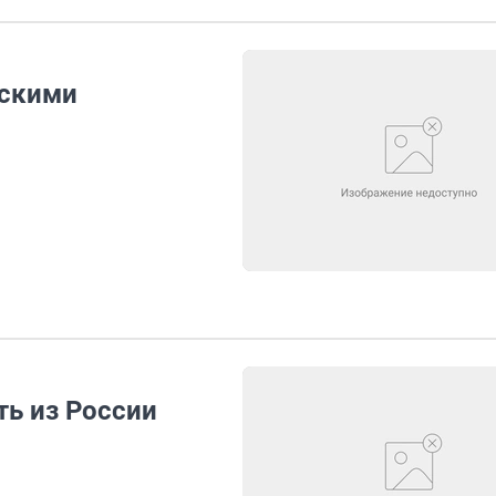
сскими
ть из России