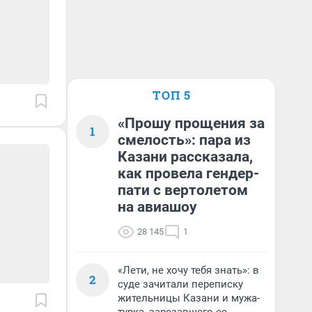
ТОП 5
«Прошу прощения за
1
смелость»: пара из
Казани рассказала,
как провела гендер-
пати с вертолетом
на авиашоу
28 145
1
«Лети, не хочу тебя знать»: в
2
суде зачитали переписку
жительницы Казани и мужа-